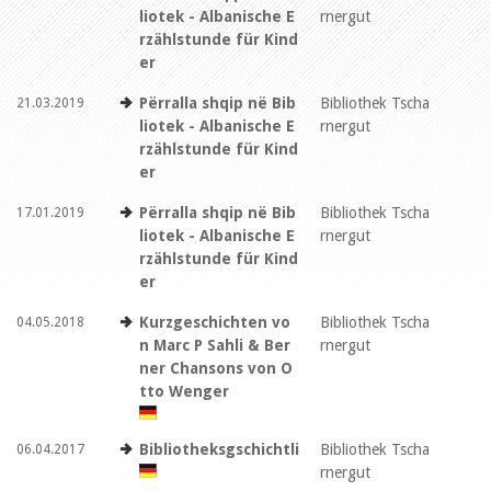
liotek - Albanische E
rnergut
rzählstunde für Kind
er
Përralla shqip në Bib
Bibliothek Tscha
21.03.2019
liotek - Albanische E
rnergut
rzählstunde für Kind
er
Përralla shqip në Bib
Bibliothek Tscha
17.01.2019
liotek - Albanische E
rnergut
rzählstunde für Kind
er
Kurzgeschichten vo
Bibliothek Tscha
04.05.2018
n Marc P Sahli & Ber
rnergut
ner Chansons von O
tto Wenger
Bibliotheksgschichtli
Bibliothek Tscha
06.04.2017
rnergut