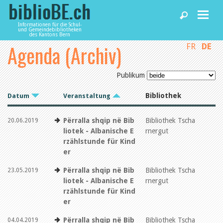
Informationen für die Schul-
und Gemeindebibliotheken
des Kantons Bern
Agenda
(Archiv)
FR
DE
Home
Publikum
News und Fachbeiträge
Bibliothek
Datum
Veranstaltung
Bibliotheken
Përralla shqip në Bib
Bibliothek Tscha
20.06.2019
liotek - Albanische E
rnergut
rzählstunde für Kind
Agenda
er
Përralla shqip në Bib
Bibliothek Tscha
23.05.2019
Dienstleistungen
liotek - Albanische E
rnergut
rzählstunde für Kind
er
biblioBE nutzen
Përralla shqip në Bib
Bibliothek Tscha
04.04.2019