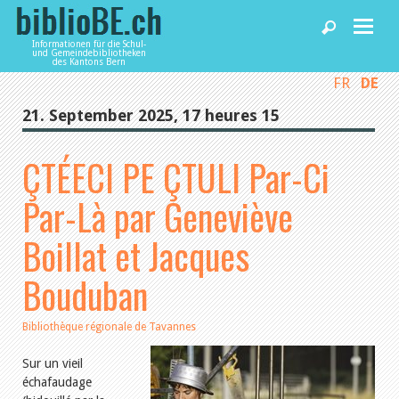
Informationen für die Schul-
und Gemeindebibliotheken
des Kantons Bern
FR
DE
Home
21. September 2025, 17 heures 15
News und Fachbeiträge
ÇTÉECI PE ÇTULI Par-Ci
Par-Là par Geneviève
Bibliotheken
Boillat et Jacques
Agenda
Bouduban
Dienstleistungen
Bibliothèque régionale de Tavannes
Sur un vieil
biblioBE nutzen
échafaudage