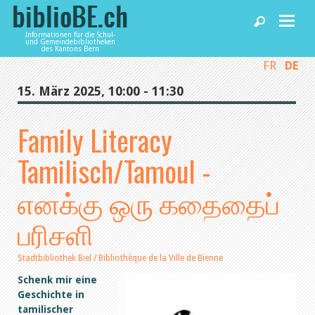
Informationen für die Schul-
und Gemeindebibliotheken
des Kantons Bern
FR
DE
Home
15. März 2025, 10:00 - 11:30
News und Fachbeiträge
Family Literacy
Tamilisch/Tamoul -
Bibliotheken
எனக்கு ஒரு கதைதைப்
Agenda
பரிசளி
Dienstleistungen
Stadtbibliothek Biel / Bibliothèque de la Ville de Bienne
Schenk mir eine
Geschichte in
biblioBE nutzen
tamilischer