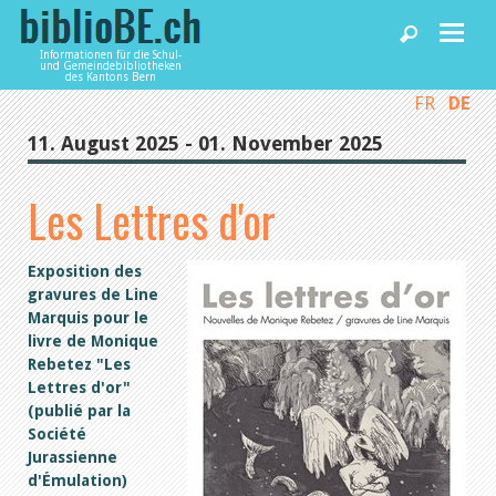
Informationen für die Schul-
und Gemeindebibliotheken
des Kantons Bern
FR
DE
Home
11. August 2025 - 01. November 2025
News und Fachbeiträge
Les Lettres d'or
Bibliotheken
Exposition des
gravures de Line
Marquis pour le
Agenda
livre de Monique
Rebetez "Les
Lettres d'or"
Dienstleistungen
(publié par la
Société
Jurassienne
biblioBE nutzen
d'Émulation)