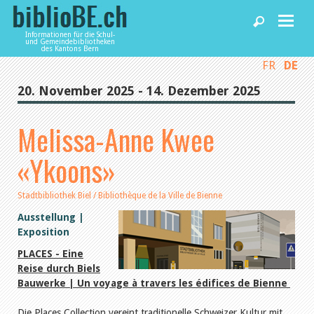
Informationen für die Schul-
und Gemeindebibliotheken
des Kantons Bern
FR
DE
Home
20. November 2025 - 14. Dezember 2025
News und Fachbeiträge
Melissa-Anne Kwee
«Ykoons»
Bibliotheken
Stadtbibliothek Biel / Bibliothèque de la Ville de Bienne
Agenda
Ausstellung |
Exposition
Dienstleistungen
PLACES - Eine
Reise durch Biels
Bauwerke | Un voyage à travers les édifices de Bienne
biblioBE nutzen
Die Places Collection vereint traditionelle Schweizer Kultur mit