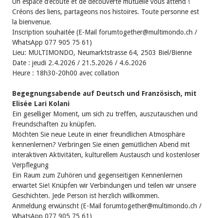
Un espace d’écoute et de découverte mutuelle vous attend !
Créons des liens, partageons nos histoires. Toute personne est
la bienvenue.
Inscription souhaitée (E-Mail forumtogether@multimondo.ch /
WhatsApp 077 905 75 61)
Lieu: MULTIMONDO, Neumarktstrasse 64, 2503 Biel/Bienne
Date : jeudi 2.4.2026 / 21.5.2026 / 4.6.2026
Heure : 18h30-20h00 avec collation
Begegnungsabende auf Deutsch und Französisch, mit
Elisée Lari Kolani
Ein geselliger Moment, um sich zu treffen, auszutauschen und
Freundschaften zu knüpfen.
Möchten Sie neue Leute in einer freundlichen Atmosphäre
kennenlernen? Verbringen Sie einen gemütlichen Abend mit
interaktiven Aktivitäten, kulturellem Austausch und kostenloser
Verpflegung
Ein Raum zum Zuhören und gegenseitigen Kennenlernen
erwartet Sie! Knüpfen wir Verbindungen und teilen wir unsere
Geschichten. Jede Person ist herzlich willkommen.
Anmeldung erwünscht (E-Mail forumtogether@multimondo.ch /
WhatsApp 077 905 75 61)