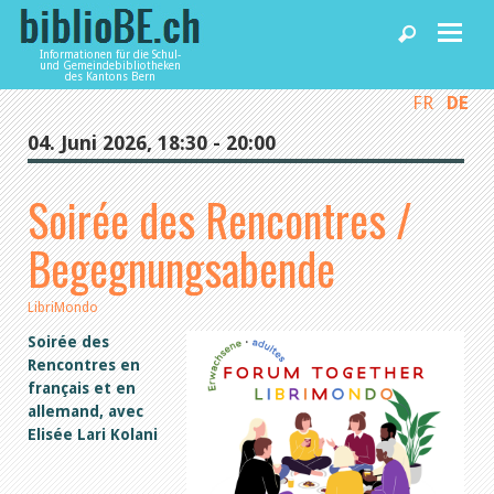
Informationen für die Schul-
und Gemeindebibliotheken
des Kantons Bern
FR
DE
Home
04. Juni 2026, 18:30 - 20:00
News und Fachbeiträge
Soirée des Rencontres /
Begegnungsabende
Bibliotheken
LibriMondo
Agenda
Soirée des
Rencontres en
français et en
Dienstleistungen
allemand, avec
Elisée Lari Kolani
biblioBE nutzen