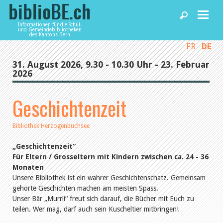
Informationen für die Schul-
und Gemeindebibliotheken
des Kantons Bern
FR
DE
Home
31. August 2026, 9.30 - 10.30 Uhr - 23. Februar
2026
News und Fachbeiträge
Geschichtenzeit
Bibliotheken
Bibliothek Herzogenbuchsee
Agenda
„Geschichtenzeit“
Für Eltern / Grosseltern mit Kindern zwischen ca. 24 - 36
Monaten
Unsere Bibliothek ist ein wahrer Geschichtenschatz. Gemeinsam
Dienstleistungen
gehörte Geschichten machen am meisten Spass.
Unser Bär „Murrli“ freut sich darauf, die Bücher mit Euch zu
teilen. Wer mag, darf auch sein Kuscheltier mitbringen!
biblioBE nutzen