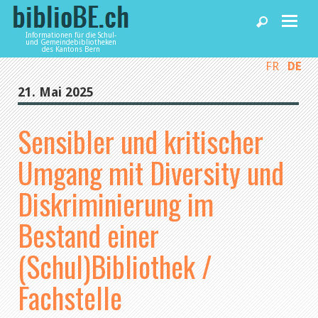
Informationen für die Schul-
und Gemeindebibliotheken
des Kantons Bern
FR
DE
Home
21. Mai 2025
News und Fachbeiträge
Sensibler und kritischer
Umgang mit Diversity und
Bibliotheken
Diskriminierung im
Agenda
Bestand einer
(Schul)Bibliothek /
Dienstleistungen
Fachstelle
biblioBE nutzen