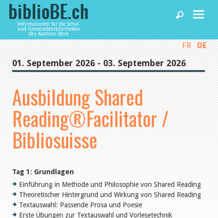
Informationen für die Schul-
und Gemeindebibliotheken
des Kantons Bern
FR
DE
Home
01. September 2026 - 03. September 2026
News und Fachbeiträge
Ausbildung Shared
Reading®Facilitator /
Bibliotheken
Bibliosuisse
Agenda
Tag 1: Grundlagen
Dienstleistungen
Einführung in Methode und Philosophie von Shared Reading
Theoretischer Hintergrund und Wirkung von Shared Reading
Textauswahl: Passende Prosa und Poesie
biblioBE nutzen
Erste Übungen zur Textauswahl und Vorlesetechnik