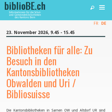
Informationen für die Schul-
und Gemeindebibliotheken
des Kantons Bern
FR
DE
Home
23. November 2026, 9.45 - 15.45
News und Fachbeiträge
Bibliotheken für alle: Zu
Besuch in den
Bibliotheken
Kantonsbibliotheken
Agenda
Obwalden und Uri /
Bibliosuisse
Dienstleistungen
biblioBE nutzen
Die Kantonsbibliotheken in Sarnen OW und Altdorf UR sind