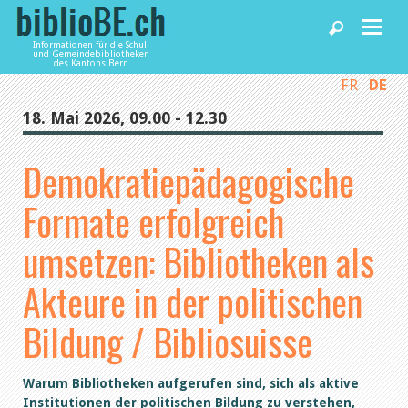
Informationen für die Schul-
und Gemeindebibliotheken
des Kantons Bern
FR
DE
Home
18. Mai 2026, 09.00 - 12.30
News und Fachbeiträge
Demokratiepädagogische
Formate erfolgreich
Bibliotheken
umsetzen: Bibliotheken als
Agenda
Akteure in der politischen
Bildung / Bibliosuisse
Dienstleistungen
Warum Bibliotheken aufgerufen sind, sich als aktive
biblioBE nutzen
Institutionen der politischen Bildung zu verstehen,