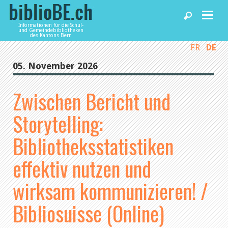
Informationen für die Schul-
und Gemeindebibliotheken
des Kantons Bern
FR
DE
Home
05. November 2026
News und Fachbeiträge
Zwischen Bericht und
Storytelling:
Bibliotheken
Bibliotheksstatistiken
Agenda
effektiv nutzen und
wirksam kommunizieren! /
Dienstleistungen
Bibliosuisse (Online)
biblioBE nutzen