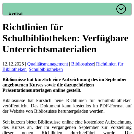
Artikel
Richtlinien für
Zur Artikelübersicht
Lesenswert
Schulbibliotheken: Verfügbare
Gut bewertet
Unterrichtsmaterialien
Kategorien
12.12.2025
|
Qualitätsmanagement
|
Bibliosuisse
|
Richtlinien für
Aus dem Amt für
Bibliotheken
|
Schulbibliotheken
Kultur
Aus der Kommission
Bibliosuisse hat kürzlich eine Aufzeichnung des im September
Aus den Bibliotheken
angebotenen Kurses sowie die dazugehörigen
Organisation
Präsentationsunterlagen online gestellt.
Raum und
Infrastruktur
Bibliosuisse hat kürzlich neue Richtlinien für Schulbibliotheken
Bestand
veröffentlicht. Das Dokument kann kostenlos im PDF-Format auf
Benutzung
der Website von Bibliosuisse heruntergeladen werden.
Finanzen
Personal
Seit kurzem bietet Bibliosuisse online eine kostenlose Aufzeichnung
Qualitätsmanagement
des Kurses an, der im vergangenen September zur Vorstellung
Recht und Politik
dieser neuen Richtlinien durchgeführt wurde. Die
Öffentlichkeitsarbeit