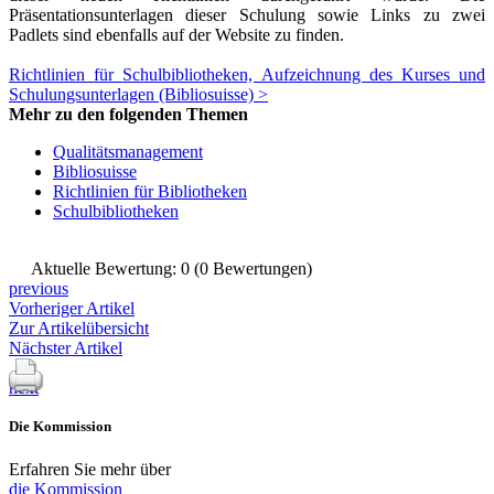
Präsentationsunterlagen dieser Schulung sowie Links zu zwei
Leseförderung
Padlets sind ebenfalls auf der Website zu finden.
Aus aller Welt
Verschiedenes
Richtlinien für Schulbibliotheken, Aufzeichnung des Kurses und
Lesetipps
Schulungsunterlagen (Bibliosuisse) >
Mehr zu den folgenden Themen
Tags
Qualitätsmanagement
Bibliosuisse
Aus- und
Richtlinien für Bibliotheken
Weiterbildung
Schulbibliotheken
Veranstaltungen
Kinder- und
Jugendmedien
Aktuelle Bewertung: 0 (0 Bewertungen)
Bibliothek und
previous
Schule
Vorheriger Artikel
Bibliotheksförderung
Zur Artikelübersicht
Zielpublikum Kinder
Nächster Artikel
und Jugendliche
Einmalige Beiträge
next
Bibliotheksangebote
Bibliosuisse
Die Kommission
Kantonale
Unterstützungsbeiträge
Erfahren Sie mehr über
Rezensionen
die Kommission
Schweizer Literatur