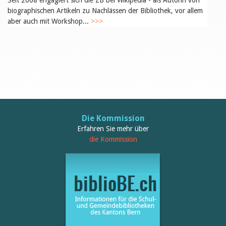
Seit 2008 engagiert sich die ZB bei Wikipedia - als Autorin von
Öffentlichkeitsarbeit
biographischen Artikeln zu Nachlässen der Bibliothek, vor allem
Leseförderung
Aus aller Welt
aber auch mit Workshop...
>>>
Verschiedenes
Lesetipps
Tags
Aus- und Weiterbildung
Veranstaltungen
Kinder- und Jugendmedien
Bibliothek und Schule
Bibliotheksförderung
Zielpublikum Kinder und
Die Kommission
Jugendliche
Erfahren Sie mehr über
Einmalige Beiträge
die Kommission
Bibliotheksangebote
Bibliosuisse
Kantonale
Unterstützungsbeiträge
Rezensionen
Schweizer Literatur
Alle Tags
Autoren
Julie Greub