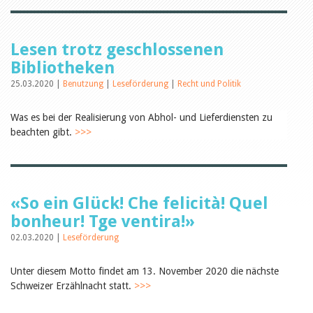
Öffentlichkeitsarbeit
Leseförderung
Aus aller Welt
Verschiedenes
Lesen trotz geschlossenen
Lesetipps
Bibliotheken
Tags
25.03.2020 |
Benutzung
|
Leseförderung
|
Recht und Politik
Aus- und Weiterbildung
Veranstaltungen
Was es bei der Realisierung von Abhol- und Lieferdiensten zu
Kinder- und Jugendmedien
beachten gibt.
>>>
Bibliothek und Schule
Bibliotheksförderung
Zielpublikum Kinder und
Jugendliche
Einmalige Beiträge
Bibliotheksangebote
«So ein Glück! Che felicità! Quel
Bibliosuisse
bonheur! Tge ventira!»
Kantonale
Unterstützungsbeiträge
02.03.2020 |
Leseförderung
Rezensionen
Schweizer Literatur
Alle Tags
Unter diesem Motto findet am 13. November 2020 die nächste
Schweizer Erzählnacht statt.
>>>
Autoren
Julie Greub