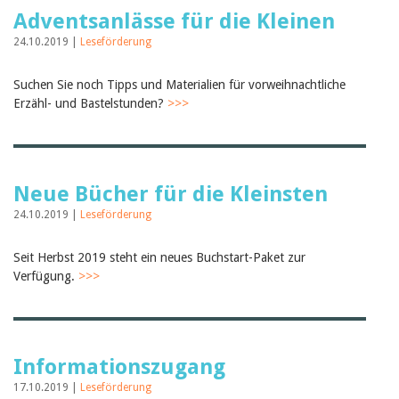
Februar 2025
Adventsanlässe für die Kleinen
2024
2023
24.10.2019 |
Leseförderung
2022
2021
Suchen Sie noch Tipps und Materialien für vorweihnachtliche
2020
2019
Erzähl- und Bastelstunden?
>>>
2018
2017
2016
2015
2014
Neue Bücher für die Kleinsten
2013
24.10.2019 |
Leseförderung
2012
Seit Herbst 2019 steht ein neues Buchstart-Paket zur
Verfügung.
>>>
Informationszugang
17.10.2019 |
Leseförderung