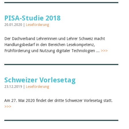
Birgit Libiszewski
Ursula Strahm
Sandra Dettwyler
PISA-Studie 2018
Sibylle Birrer
20.01.2020 |
Leseförderung
Javier Lopez
Céline Graf
Felicitas Isler
Der Dachverband Lehrerinnen und Lehrer Schweiz macht
Andrea Grichting
Handlungsbedarf in den Bereichen Lesekompetenz,
Therese von Weissenfluh
Frühförderung und Nutzung digitaler Technologien ...
>>>
Nicole Rothen
Manuela Nyffeler-Lanker
Alle Autoren
Archiv
Schweizer Vorlesetag
Juli 2026
Juni 2026
23.12.2019 |
Leseförderung
März 2026
Dezember 2025
Am 27. Mai 2020 findet der dritte Schweizer Vorlesetag statt.
November 2025
>>>
September 2025
Juli 2025
Juni 2025
März 2025