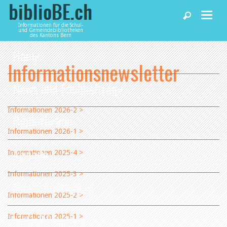
Informationen für die Schul-
und Gemeindebibliotheken
des Kantons Bern
Home
Informationsnewsletter
News und Fachbeiträge
Informationen 2026-2 >
Bibliotheken
Informationen 2026-1 >
Agenda
Informationen 2025-4 >
Informationen 2025-3 >
Dienstleistungen
Informationen 2025-2 >
biblioBE nutzen
Informationen 2025-1 >