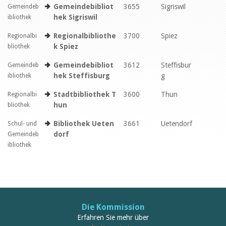
Bibliobus
Gemeindebibliot
3655
Sigriswil
Gemeindeb
Index
hek Sigriswil
ibliothek
A
B
C
D
E
Regionalbibliothe
3700
Spiez
Regionalbi
F
G
H
I
J
k Spiez
bliothek
K
L
M
N
O
Gemeindebibliot
3612
Steffisbur
Gemeindeb
P
Q
R
S
T
hek Steffisburg
g
ibliothek
U
V
W
X
Y
Z
Stadtbibliothek T
3600
Thun
Regionalbi
Alle anzeigen
hun
bliothek
Bibliothek Ueten
3661
Uetendorf
Schul- und
dorf
Gemeindeb
ibliothek
Die Kommission
Erfahren Sie mehr über