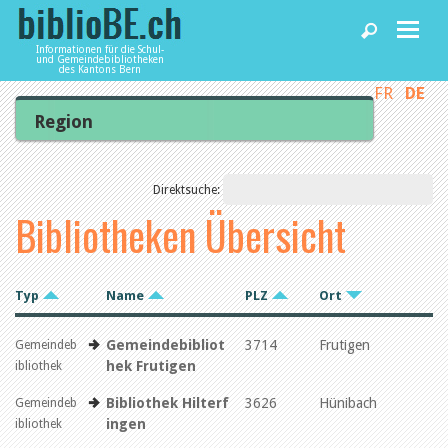
Informationen für die Schul-
und Gemeindebibliotheken
des Kantons Bern
FR
DE
Home
Region
Mittelland
News und Fachbeiträge
Unteres Emmental
Oberes Emmental
Direktsuche:
Oberaargau
Bibliotheken Übersicht
Oberland Thun
Bibliotheken
Oberland Ost
Oberland West
Seeland
Agenda
Typ
Name
PLZ
Ort
Jura bernois
Typ
Gemeindebibliot
3714
Frutigen
Gemeindeb
Gemeindebibliothek
Dienstleistungen
hek Frutigen
ibliothek
Schulbibliothek
Schul- und Gemeindebibliothek
Bibliothek Hilterf
3626
Hünibach
Gemeindeb
Regionalbibliothek
biblioBE nutzen
ingen
ibliothek
Weitere