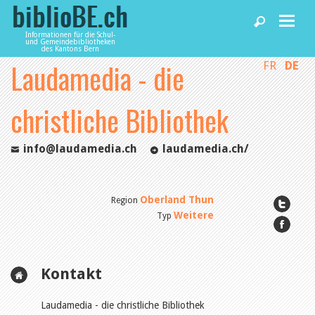
Informationen für die Schul-
und Gemeindebibliotheken
des Kantons Bern
Laudamedia - die
FR
DE
Home
christliche Bibliothek
News und Fachbeiträge
info@laudamedia.ch
laudamedia.ch/
Bibliotheken
Oberland Thun
Region
Agenda
Weitere
Typ
Dienstleistungen
Kontakt
biblioBE nutzen
Laudamedia - die christliche Bibliothek