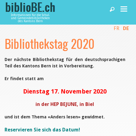
Informationen für die Schul-
und Gemeindebibliotheken
des Kantons Bern
FR
DE
Home
Bibliothekstag 2020
News und Fachbeiträge
Der nächste Bibliothekstag für den deutschsprachigen
Teil des Kantons Bern ist in Vorbereitung.
Bibliotheken
Er findet statt am
Agenda
Dienstag 17. November 2020
in der HEP BEJUNE, in Biel
Dienstleistungen
und ist dem Thema «Anders lesen» gewidmet.
biblioBE nutzen
Reservieren Sie sich das Datum!