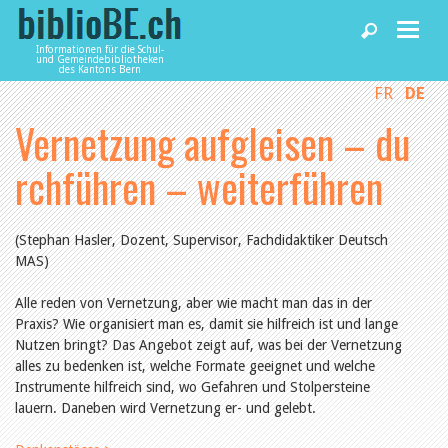
Informationen für die Schul-
und Gemeindebibliotheken
des Kantons Bern
FR
DE
Home
Vernetzung aufgleisen – du
News und Fachbeiträge
rchführen – weiterführen
Bibliotheken
(Stephan Hasler, Dozent, Supervisor, Fachdidaktiker Deutsch
MAS)
Agenda
Alle reden von Vernetzung, aber wie macht man das in der
Praxis? Wie organisiert man es, damit sie hilfreich ist und lange
Nutzen bringt? Das Angebot zeigt auf, was bei der Vernetzung
Dienstleistungen
alles zu bedenken ist, welche Formate geeignet und welche
Instrumente hilfreich sind, wo Gefahren und Stolpersteine
lauern. Daneben wird Vernetzung er- und gelebt.
biblioBE nutzen