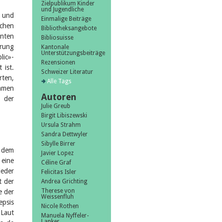
Zielpublikum Kinder
und Jugendliche
n und
Einmalige Beiträge
schen
Bibliotheksangebote
enten
Bibliosuisse
erung
Kantonale
Unterstützungsbeiträge
lic»-
Rezensionen
 ist.
Schweizer Literatur
rten,
Alle Tags
mmen
Autoren
e der
Julie Greub
Birgit Libiszewski
Ursula Strahm
Sandra Dettwyler
Sibylle Birrer
t dem
Javier Lopez
 eine
Céline Graf
ieder
Felicitas Isler
t der
Andrea Grichting
Therese von
e der
Weissenfluh
epsis
Nicole Rothen
 Laut
Manuela Nyffeler-
Lanker