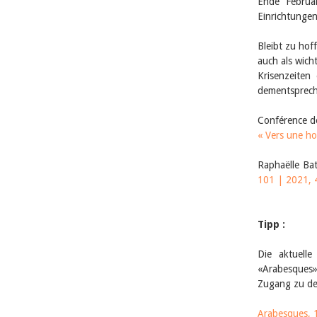
Ende Februar
Einrichtunge
Bleibt zu hof
auch als wich
Krisenzeiten
dementspreche
Conférence de
« Vers une hos
Raphaëlle Ba
101 | 2021, 
Tipp :
Die aktuelle
«Arabesques»
Zugang zu de
Arabesques, 1