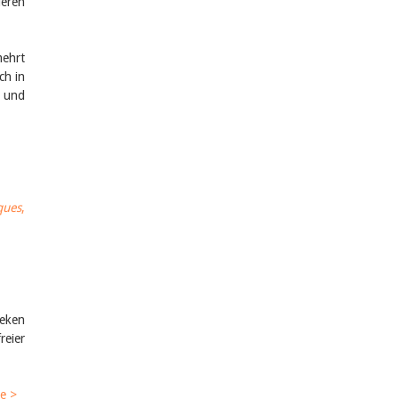
deren
mehrt
ch in
n und
ques
,
heken
reier
ue >