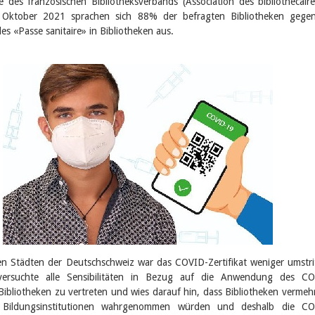
 des französischen Bibliotheksverbands (Association des bibliothécair
 Oktober 2021 sprachen sich 88% der befragten Bibliotheken gegen
 «Passe sanitaire» in Bibliotheken aus.
en Städten der Deutschschweiz war das COVID-Zertifikat weniger umstri
 versuchte alle Sensibilitäten in Bezug auf die Anwendung des CO
n Bibliotheken zu vertreten und wies darauf hin, dass Bibliotheken vermehr
 Bildungsinstitutionen wahrgenommen würden und deshalb die CO