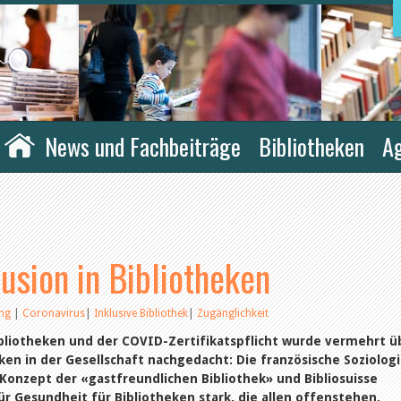
News und Fachbeiträge
Bibliotheken
A
usion in Bibliotheken
ung
|
Coronavirus
|
Inklusive Bibliothek
|
Zugänglichkeit
bliotheken und der COVID-Zertifikatspflicht wurde vermehrt ü
heken in der Gesellschaft nachgedacht: Die französische Soziolog
 Konzept der «gastfreundlichen Bibliothek» und Bibliosuisse
 Gesundheit für Bibliotheken stark, die allen offenstehen.