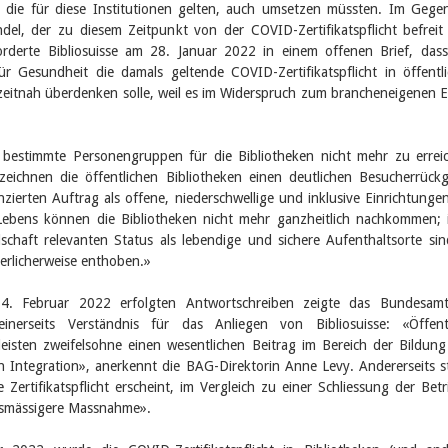
die für diese Institutionen gelten, auch umsetzen müssten. Im Gege
el, der zu diesem Zeitpunkt von der COVID-Zertifikatspflicht befreit
 forderte Bibliosuisse am 28. Januar 2022 in einem offenen Brief, das
r Gesundheit die damals geltende COVID-Zertifikatspflicht in öffentl
zeitnah überdenken solle, weil es im Widerspruch zum brancheneigenen E
d bestimmte Personengruppen für die Bibliotheken nicht mehr zu errei
rzeichnen die öffentlichen Bibliotheken einen deutlichen Besucherrück
nzierten Auftrag als offene, niederschwellige und inklusive Einrichtunge
 Lebens können die Bibliotheken nicht mehr ganzheitlich nachkommen; 
lschaft relevanten Status als lebendige und sichere Aufenthaltsorte sin
erlicherweise enthoben.»
. Februar 2022 erfolgten Antwortschreiben zeigte das Bundesamt
inerseits Verständnis für das Anliegen von Bibliosuisse: «Öffent
leisten zweifelsohne einen wesentlichen Beitrag im Bereich der Bildun
en Integration», anerkennt die BAG-Direktorin Anne Levy. Andererseits st
ne Zertifikatspflicht erscheint, im Vergleich zu einer Schliessung der Betr
nismässigere Massnahme».