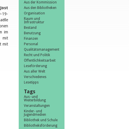
Aus der Kommission
Jost
Aus den Bibliotheken
Organisation
D-19-
Raum und
aëlle
Infrastruktur
ionen
Bestand
um im
Benutzung
 mit
Finanzen
t mit
Personal
Qualitätsmanagement
Recht und Politik
Öffentlichkeitsarbeit
Leseförderung
Aus aller Welt
Verschiedenes
Lesetipps
Tags
Aus- und
Weiterbildung
Veranstaltungen
Kinder- und
Jugendmedien
Bibliothek und Schule
Bibliotheksförderung