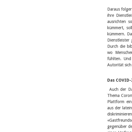
Daraus folger
ihre Dienstle
ausrichten s
kümmert, sol
kümmern. Dabe
Dienstleister
Durch die bi
wo Menschen 
fühlten. Und
Autorität sic
Das COVID-Z
Auch der Dac
Thema Corona
Plattform ein
aus der late
diskriminiere
«Gastfreundsc
gegenüber de