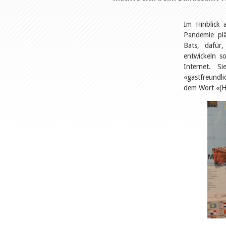
Im Hinblick 
Pandemie plä
Bats, dafür,
entwickeln s
Internet. S
«gastfreundli
dem Wort «(H