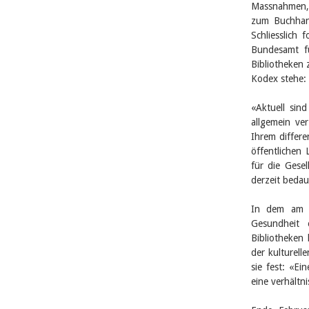
Massnahmen, 
zum Buchhand
Schliesslich
Bundesamt fü
Bibliotheken 
Kodex stehe:
«Aktuell sin
allgemein ve
Ihrem differe
öffentlichen
für die Gesel
derzeit bedau
In dem am 4
Gesundheit e
Bibliotheken 
der kulturell
sie fest: «Ei
eine verhält