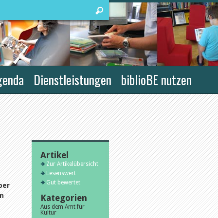
genda
Dienstleistungen
biblioBE nutzen
Artikel
Zur Artikelübersicht
Lesenswert
Gut bewertet
ber
in
Kategorien
Aus dem Amt für
Kultur