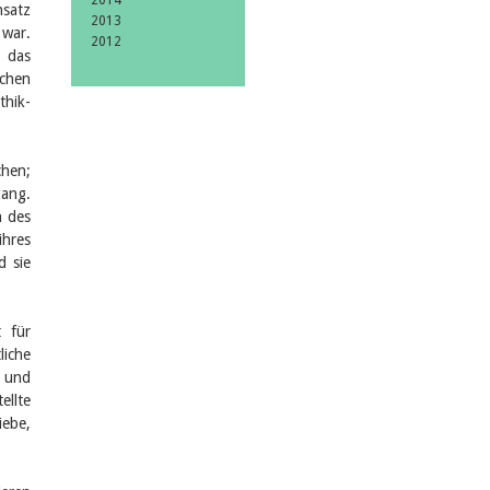
2014
nsatz
2013
 war.
2012
s das
ichen
thik-
chen;
gang.
n des
ihres
d sie
 für
liche
g und
ellte
iebe,