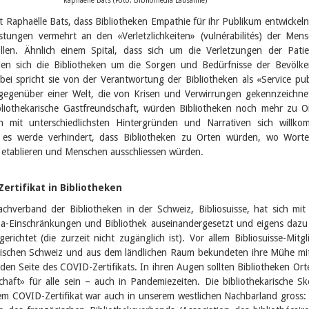
Raphaëlle Bats (Foto: Bibliomedia Lausanne)
t Raphaëlle Bats, dass Bibliotheken Empathie für ihr Publikum entwickel
istungen vermehrt an den «Verletzlichkeiten» (vulnérabilités) der Men
ollen. Ähnlich einem Spital, dass sich um die Verletzungen der Pati
len sich die Bibliotheken um die Sorgen und Bedürfnisse der Bevölk
i spricht sie von der Verantwortung der Bibliotheken als «Service pub
 gegenüber einer Welt, die von Krisen und Verwirrungen gekennzeichnet
bliothekarische Gastfreundschaft, würden Bibliotheken noch mehr zu O
mit unterschiedlichsten Hintergründen und Narrativen sich willko
 es werde verhindert, dass Bibliotheken zu Orten würden, wo Wort
h etablieren und Menschen ausschliessen würden.
ertifikat in Bibliotheken
hverband der Bibliotheken in der Schweiz, Bibliosuisse, hat sich mi
-Einschränkungen und Bibliothek auseinandergesetzt und eigens dazu
gerichtet (die zurzeit nicht zugänglich ist). Vor allem Bibliosuisse-Mitgl
inischen Schweiz und aus dem ländlichen Raum bekundeten ihre Mühe mi
nden Seite des COVID-Zertifikats. In ihren Augen sollten Bibliotheken Ort
haft» für alle sein – auch in Pandemiezeiten. Die bibliothekarische Sk
m COVID-Zertifikat war auch in unserem westlichen Nachbarland gross: