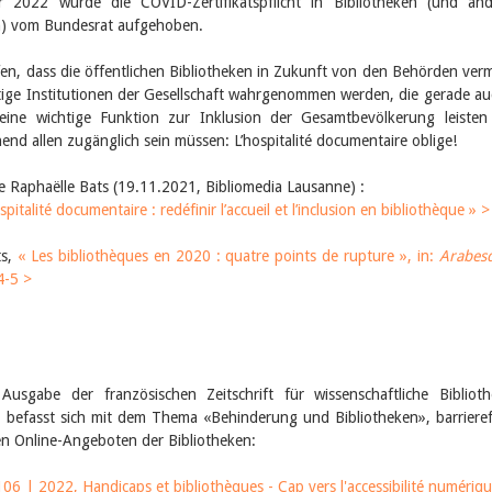
 2022 wurde die COVID-Zertifikatspflicht in Bibliotheken (und an
n) vom Bundesrat aufgehoben.
fen, dass die öffentlichen Bibliotheken in Zukunft von den Behörden ver
tige Institutionen der Gesellschaft wahrgenommen werden, die gerade au
 eine wichtige Funktion zur Inklusion der Gesamtbevölkerung leiste
nd allen zugänglich sein müssen: L’hospitalité documentaire oblige!
 Raphaëlle Bats (19.11.2021, Bibliomedia Lausanne) :
pitalité documentaire : redéfinir l’accueil et l’inclusion en bibliothèque » >
ts,
« Les bibliothèques en 2020 : quatre points de rupture », in:
Arabes
4-5 >
 Ausgabe der französischen Zeitschrift für wissenschaftliche Bibliot
 befasst sich mit dem Thema «Behinderung und Bibliotheken», barrieref
n Online-Angeboten der Bibliotheken:
06 | 2022, Handicaps et bibliothèques - Cap vers l'accessibilité numériq