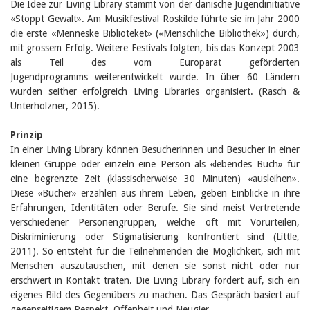
Die Idee zur Living Library stammt von der dänische Jugendinitiative
Birgit Libiszewski
«Stoppt Gewalt». Am Musikfestival Roskilde führte sie im Jahr 2000
Ursula Strahm
die erste «Menneske Biblioteket» («Menschliche Bibliothek») durch,
Sandra Dettwyler
mit grossem Erfolg. Weitere Festivals folgten, bis das Konzept 2003
Sibylle Birrer
Javier Lopez
als Teil des vom Europarat geförderten
Céline Graf
Jugendprogramms weiterentwickelt wurde. In über 60 Ländern
Felicitas Isler
wurden seither erfolgreich Living Libraries organisiert. (Rasch &
Andrea Grichting
Unterholzner, 2015).
Therese von Weissenfluh
Nicole Rothen
Prinzip
Manuela Nyffeler-Lanker
In einer Living Library können Besucherinnen und Besucher in einer
Alle Autoren
kleinen Gruppe oder einzeln eine Person als «lebendes Buch» für
Archiv
eine begrenzte Zeit (klassischerweise 30 Minuten) «ausleihen».
Juli 2026
Diese «Bücher» erzählen aus ihrem Leben, geben Einblicke in ihre
Juni 2026
Erfahrungen, Identitäten oder Berufe. Sie sind meist Vertretende
März 2026
verschiedener Personengruppen, welche oft mit Vorurteilen,
Dezember 2025
Diskriminierung oder Stigmatisierung konfrontiert sind (Little,
November 2025
2011). So entsteht für die Teilnehmenden die Möglichkeit, sich mit
September 2025
Menschen auszutauschen, mit denen sie sonst nicht oder nur
Juli 2025
erschwert in Kontakt träten. Die Living Library fordert auf, sich ein
Juni 2025
eigenes Bild des Gegenübers zu machen. Das Gespräch basiert auf
März 2025
gegenseitigem Respekt, Offenheit und Neugier.