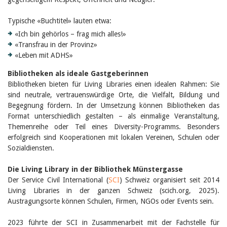
Februar 2025
2024
2023
Typische «Buchtitel» lauten etwa:
2022
«Ich bin gehörlos – frag mich alles!»
2021
«Transfrau in der Provinz»
2020
«Leben mit ADHS»
2019
2018
Bibliotheken als ideale Gastgeberinnen
2017
Bibliotheken bieten für Living Libraries einen idealen Rahmen: Sie
2016
sind neutrale, vertrauenswürdige Orte, die Vielfalt, Bildung und
2015
Begegnung fördern. In der Umsetzung können Bibliotheken das
2014
Format unterschiedlich gestalten – als einmalige Veranstaltung,
2013
2012
Themenreihe oder Teil eines Diversity-Programms. Besonders
erfolgreich sind Kooperationen mit lokalen Vereinen, Schulen oder
Sozialdiensten.
Die Living Library in der Bibliothek Münstergasse
Der Service Civil International (
SCI
) Schweiz organisiert seit 2014
Living Libraries in der ganzen Schweiz (scich.org, 2025).
Austragungsorte können Schulen, Firmen, NGOs oder Events sein.
2023 führte der SCI in Zusammenarbeit mit der Fachstelle für