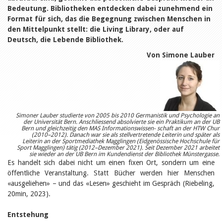
Öffentlichkeitsarbeit
Bedeutung. Bibliotheken entdecken dabei zunehmend ein
Leseförderung
Format für sich, das die Begegnung zwischen Menschen in
Aus aller Welt
den Mittelpunkt stellt: die Living Library, oder auf
Verschiedenes
Lesetipps
Deutsch, die Lebende Bibliothek.
Tags
Von Simone Lauber
Aus- und Weiterbildung
Veranstaltungen
Kinder- und Jugendmedien
Bibliothek und Schule
Bibliotheksförderung
Zielpublikum Kinder und
Simoner Lauber studierte von 2005 bis 2010 Germanistik und Psychologie an
Jugendliche
der Universität Bern. Anschliessend absolvierte sie ein Praktikum an der UB
Einmalige Beiträge
Bern und gleichzeitig den MAS Informationswissen- schaft an der HTW Chur
(2010–2012). Danach war sie als stellvertretende Leiterin und später als
Bibliotheksangebote
Leiterin an der Sportmediathek Magglingen (Eidgenössische Hochschule für
Bibliosuisse
Sport Magglingen) tätig (2012–Dezember 2021). Seit Dezember 2021 arbeitet
sie wieder an der UB Bern im Kundendienst der Bibliothek Münstergasse.
Kantonale
Es handelt sich dabei nicht um einen fixen Ort, sondern um eine
Unterstützungsbeiträge
Rezensionen
öffentliche Veranstaltung. Statt Bücher werden hier Menschen
Schweizer Literatur
«ausgeliehen» – und das «Lesen» geschieht im Gespräch (Riebeling,
Alle Tags
20min, 2023).
Autoren
Entstehung
Julie Greub