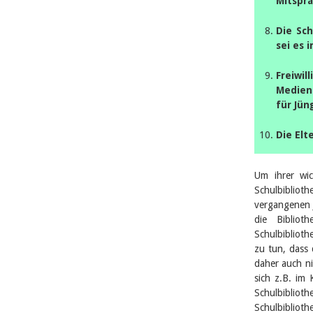
Mitspr
Die Sch
sei es 
Freiwil
Medien
für Jün
Die Elt
Um ihrer wi
Schulbibliot
vergangenen 
die Bibliot
Schulbiblioth
zu tun, dass 
daher auch n
sich z.B. im 
Schulbibli
Schulbiblioth