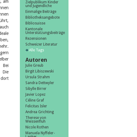
s, am
Zielpublikum Kinder
und Jugendliche
innen
Einmalige Beiträge
innen
Bibliotheksangebote
ührt,
Bibliosuisse
auch
Kantonale
Unterstützungsbeiträge
deale
Rezensionen
ben,
Schweizer Literatur
mehr.
Alle Tags
 gern
lber
Autoren
 Bei
Julie Greub
Birgit Libiszewski
. Die
Ursula Strahm
 dort
Sandra Dettwyler
Sibylle Birrer
Javier Lopez
Céline Graf
Felicitas Isler
Andrea Grichting
Therese von
Weissenfluh
Nicole Rothen
Manuela Nyffeler-
Lanker