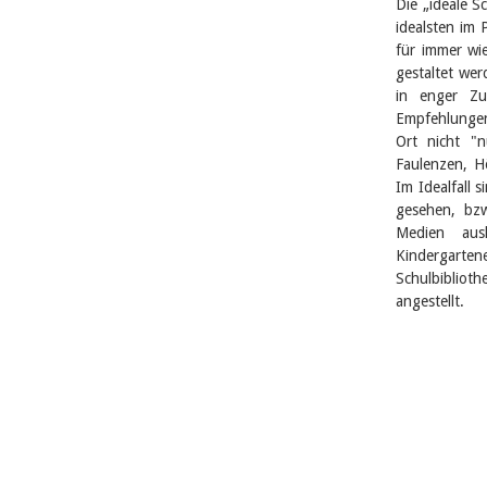
Die „ideale S
idealsten im 
für immer wi
gestaltet wer
in enger Zu
Empfehlungen 
Ort nicht "
Faulenzen, H
Im Idealfall 
gesehen, bzw
Medien ausl
Kindergarten
Schulbiblioth
angestellt.