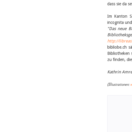
dass sie da 
Im Kanton St
incognita und
"Das neue Bi
Bibliothe
http://libre
bibliobe.ch s
Bibliotheken
zu finden, di
Kathrin Amre
(Il
lustrationen:
w