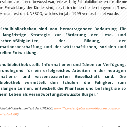
 schon vor Jahren bewusst war, wie wichtig Schulbibliotheken für die me
he Entwicklung der Kinder sind, zeigt sich in den beiden folgenden Thes
eksmanifest der UNESCO, welches im Jahr 1999 verabschiedet wurde:
 Schulbibliotheken sind von hervorragender Bedeutung für
 langfristige Strategie zur Förderung der Lese- und
htschreibfähigkeiten, der Bildung, der
rmationsbeschaffung und der wirtschaftlichen, sozialen und
rellen Entwicklung.
chulbibliothek stellt Informationen und Ideen zur Verfügung,
grundlegend für ein erfolgreiches Arbeiten in der heutigen
rmations- und wissensbasierten Gesellschaft sind. Die
lbibliothek vermittelt den Schülern die Fähigkeit zum
slangen Lernen, entwickelt die Phantasie und befähigt sie so
inem Leben als verantwortungsbewusste Bürger."
 Schulbibliotheksmanifest der UNESCO:
www.ifla.org/en/publications/iflaunesco-school-
nifesto-1999
)