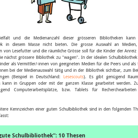
ielfalt und die Medienanzahl dieser grösseren Bibliotheken kann 
thek in diesem Masse nicht bieten. Die grosse Auswahl an Medien,
 von Lesefutter und die räumliche Grösse soll für die Kinder der Anreiz 
e nächst grössere Bibliothek zu "wagen". In der idealen Schulbibliothek
nder als Vermittler/-innen von geeigneten Medien für die Peers und als 
innen bei der Medienauswahl tätig und in der Bibliothek sichtbar, zum Bei
ungen (Beispiel in Deutschland:
Lesescouts
). Es gibt genügend Raum
es kann in Gruppen oder mit der ganzen Klasse gearbeitet werden. 
gend Computerarbeitsplätze, bzw. Tablets für Recherchearbeiten
itere Kennzeichen einer guten Schulbibliothek sind in den folgenden T
asst:
gute Schulbibliothek“: 10 Thesen