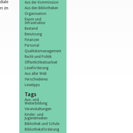
diale
Aus der Kommission
en im
Aus den Bibliotheken
Organisation
Raum und
Infrastruktur
Bestand
Benutzung
Finanzen
Personal
Qualitätsmanagement
Recht und Politik
Öffentlichkeitsarbeit
Leseförderung
Aus aller Welt
Verschiedenes
Lesetipps
Tags
Aus- und
Weiterbildung
Veranstaltungen
Kinder- und
Jugendmedien
Bibliothek und Schule
Bibliotheksförderung