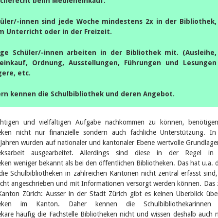
acherecht beim Medieneinkauf.
üler/-innen sind jede Woche mindestens 2x in der Bibliothek,
im Unterricht oder in der Freizeit.
lige Schüler/-innen arbeiten in der Bibliothek mit. (Ausleihe,
einkauf, Ordnung, Ausstellungen, Führungen und Lesungen
gere, etc.
ern kennen die Schulbibliothek und deren Angebot.
chtigen und vielfältigen Aufgabe nachkommen zu können, benötigen
heken nicht nur finanzielle sondern auch fachliche Unterstützung. I
Jahren wurden auf nationaler und kantonaler Ebene wertvolle Grundlage
heksarbeit ausgearbeitet. Allerdings sind diese in der Regel in
eken weniger bekannt als bei den öffentlichen Bibliotheken. Das hat u.a. 
die Schulbibliotheken in zahlreichen Kantonen nicht zentral erfasst sind
icht angeschrieben und mit Informationen versorgt werden können. Das 
Kanton Zürich: Ausser in der Stadt Zürich gibt es keinen Überblick übe
otheken im Kanton. Daher kennen die Schulbibliothekarinnen
ekare häufig die Fachstelle Bibliotheken nicht und wissen deshalb auch n