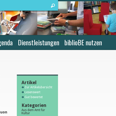
genda
Dienstleistungen
biblioBE nutzen
Artikel
Zur Artikelübersicht
Lesenswert
Gut bewertet
Kategorien
Aus dem Amt für
Juon
Kultur