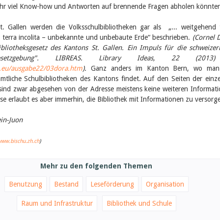
sehr viel Know-how und Antworten auf brennende Fragen abholen könnte
. Gallen werden die Volksschulbibliotheken gar als „... weitgehend 
 terra incolita – unbekannte und unbebaute Erde“ beschrieben.
(Cornel 
bliotheksgesetz des Kantons St. Gallen. Ein Impuls für die schweizer
ksgesetzgebung". LIBREAS. Library Ideas, 22 (201
as.eu/ausgabe22/03dora.htm
).
Ganz anders im Kanton Bern, wo man
ämtliche Schulbibliotheken des Kantons findet. Auf den Seiten der einz
 sind zwar abgesehen von der Adresse meistens keine weiteren Informat
ese erlaubt es aber immerhin, die Bibliothek mit Informationen zu versorg
in-Juon
ww.bischu.zh.ch
)
Mehr zu den folgenden Themen
Benutzung
Bestand
Leseförderung
Organisation
Raum und Infrastruktur
Bibliothek und Schule