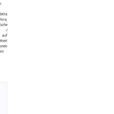
n.
terra
Dora,
ische
3) /
 auf
elnen
ionen
en!