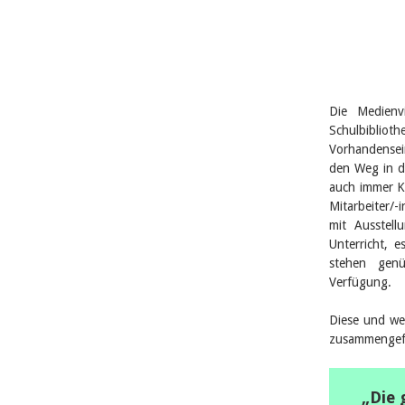
Die Medienv
Schulbiblio
Vorhandensein
den Weg in di
auch immer Ki
Mitarbeiter/-
mit Ausstell
Unterricht, 
stehen genü
Verfügung.
Diese und we
zusammengef
„Die 