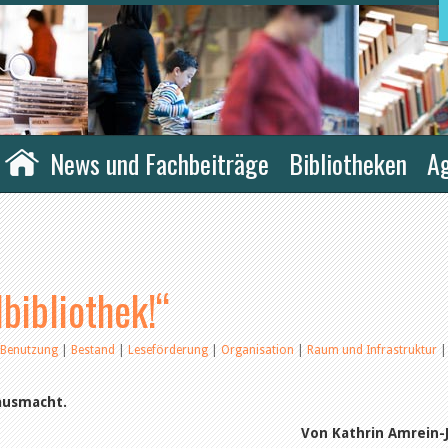
News und Fachbeiträge
Bibliotheken
A
lbibliothek!“
Benutzung
|
Bestand
|
Leseförderung
|
Organisation
|
Raum und Infrastruktur
|
ausmacht.
Von Kathrin Amrein-