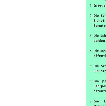
In jede
Die Sc
Bibli
Benutz
Die Sch
beiden 
Die Med
öffentl
Die Sch
Bibliot
Die pä
Lehrpe
öffent
Die L