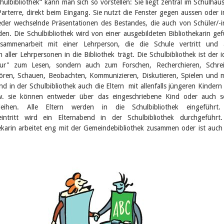
chulbibliothek“ kann man sich so vorstellen: Sie liegt zentral im Schulhau
Parterre, direkt beim Eingang. Sie nutzt die Fenster gegen aussen oder 
eder wechselnde Präsentationen des Bestandes, die auch von Schüler/-
den. Die Schulbibliothek wird von einer ausgebildeten Bibliothekarin gef
sammenarbeit mit einer Lehrperson, die die Schule vertritt und 
aller Lehrpersonen in die Bibliothek trägt. Die Schulbibliothek ist der i
nur" zum Lesen, sondern auch zum Forschen, Recherchieren, Schrei
ören, Schauen, Beobachten, Kommunizieren, Diskutieren, Spielen und 
sind in der Schulbibliothek auch die Eltern mit allenfalls jüngeren Kindern
. sie können entweder über das eingeschriebene Kind oder auch se
eihen. Alle Eltern werden in die Schulbibliothek eingeführt.
eintritt wird ein Elternabend in der Schulbibliothek durchgeführt
ekarin arbeitet eng mit der Gemeindebibliothek zusammen oder ist auch