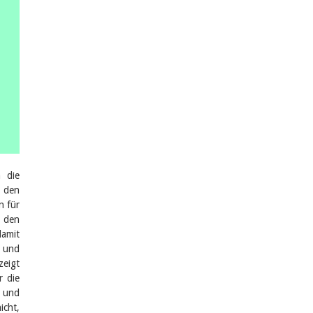
 die
n den
n für
 den
damit
, und
zeigt
r die
 und
icht,