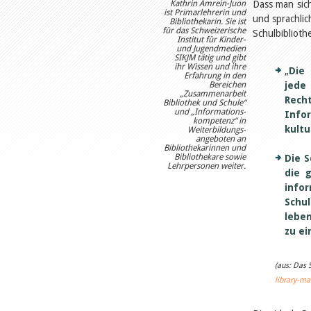
Kathrin Amrein-Juon
Dass man sich
ist Primarlehrerin und
und sprachlic
Bibliothekarin. Sie ist
für das Schweizerische
Schulbiblioth
Institut für Kinder-
und Jugendmedien
SIKJM tätig und gibt
ihr Wissen und ihre
„
Die
Erfahrung in den
Bereichen
jede
„Zusammenarbeit
Rec
Bibliothek und Schule“
und „Informations-
Info
kompetenz“ in
kultu
Weiterbildungs-
angeboten an
Bibliothekarinnen und
Bibliothekare sowie
Die S
Lehrpersonen weiter.
die 
info
Schu
leben
zu e
(aus: Das
library-ma