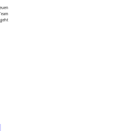
neuen
 Team
 geht