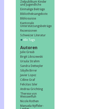
Zielpublikum Kinder
und Jugendliche
Einmalige Beiträge
Bibliotheksangebote
Bibliosuisse
Kantonale
Unterstützungsbeiträge
Rezensionen
Schweizer Literatur
Alle Tags
Autoren
Julie Greub
Birgit Libiszewski
Ursula Strahm
Sandra Dettwyler
Sibylle Birrer
Javier Lopez
Céline Graf
Felicitas Isler
Andrea Grichting
Therese von
Weissenfluh
Nicole Rothen
Manuela Nyffeler-
Lanker