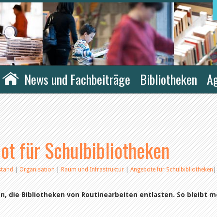
News und Fachbeiträge
Bibliotheken
A
t für Schulbibliotheken
stand
|
Organisation
|
Raum und Infrastruktur
|
Angebote für Schulbibliotheken
|
en, die Bibliotheken von Routinearbeiten entlasten. So bleibt 