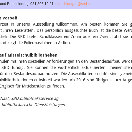
 und Bemusterung: 031 306 12 21,
einrichtungen@sbd.ch
 vorbei!
erzeit in unserer Ausstellung willkommen. Am besten kommen Sie g
 Ihren Leseratten. Das persönlich ausgesuchte Buch ist die beste We
othek. Die SBD bietet Schulklassen ein Znüni oder ein Zvieri, führt sie h
 und zeigt die Foliermaschinen in Aktion.
uf Mittelschulbibliotheken
chulen mit ihren speziellen Anforderungen an den Bestandesaufbau werd
SBD fündig. Sie können die wöchentlich aktualisierten Themenliste
ür den Bestandesaufbau nutzen. Die Auswahlkriterien dafür sind geme
ulbibliothekarinnen entwickelt worden. Ab 2016 sind übrigens auch Ang
k Englisch für Mittelschulen zu finden.
Naef, SBD.bibliotheksservice ag
 bibliothekarische Dienstleistungen
>