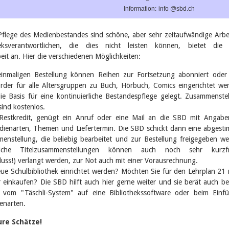
Information:
info @sbd.ch
flege des Medienbestandes sind schöne, aber sehr zeitaufwändige Arbe
theksverantwortlichen, die dies nicht leisten können, bietet die
it an. Hier die verschiedenen Möglichkeiten:
einmaligen Bestellung können Reihen zur Fortsetzung abonniert oder
rder für alle Altersgruppen zu Buch, Hörbuch, Comics eingerichtet we
die Basis für eine kontinuierliche Bestandespflege gelegt. Zusammenste
ind kostenlos.
 Restkredit, genügt ein Anruf oder eine Mail an die SBD mit Angab
dienarten, Themen und Liefertermin. Die SBD schickt dann eine abgest
menstellung, die beliebig bearbeitet und zur Bestellung freigegeben w
lche Titelzusammenstellungen können auch noch sehr kurzfri
uss!) verlangt werden, zur Not auch mit einer Vorausrechnung.
eue Schulbibliothek einrichtet werden? Möchten Sie für den Lehrplan 21
 einkaufen? Die SBD hilft auch hier gerne weiter und sie berät auch be
 vom "Täschli-System" auf eine Bibliothekssoftware oder beim Einf
enarten.
ure Schätze!