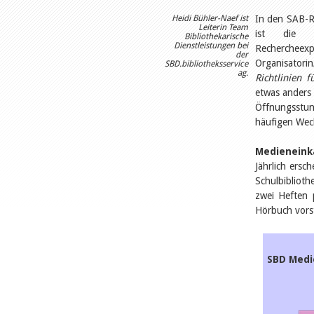
Heidi Bühler-Naef ist
In den SAB-Ri
Leiterin Team
ist die Sc
Bibliothekarische
Dienstleistungen bei
Rechercheexp
der
Organisatori
SBD.bibliotheksservice
ag.
Richtlinien 
etwas anders 
Öffnungsstun
häufigen Wech
Medieneink
Jährlich ers
Schulbiblioth
zwei Heften 
Hörbuch vorst
SBD Medi