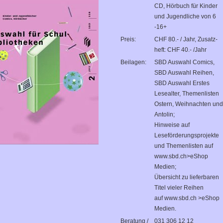
CD, Hörbuch für Kinder
und Jugendliche von 6
-16+
Preis:
CHF 80.- / Jahr, Zusatz-
heft: CHF 40.- /Jahr
Beilagen:
SBD Auswahl Comics,
SBD Auswahl Reihen,
SBD Auswahl Erstes
Lesealter, Themenlisten
Ostern, Weihnachten und
Antolin;
Hinweise auf
Leseförderungsprojekte
und Themenlisten auf
www.sbd.ch>eShop
Medien;
Übersicht zu lieferbaren
Titel vieler Reihen
auf www.sbd.ch >eShop
Medien.
Beratung /
031 306 12 12