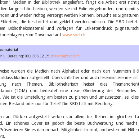
kten" Medien in der Bibliothek angeliefert, fängt die Arbeit erst richti
ien lange schön bleiben, werden sie mit Folie eingebunden, und damit s
nden und wieder richtig versorgt werden können, braucht es Signature
Etiketten, die beschriftet und geklebt werden müssen. Die SBD bietet 
hem Bibliotheksmaterial und Vorlagen für Etikettendruck (Signaturschi
artoneinlagen) zum Download auf
www.sbd.ch
.
ksmaterial
on u. Beratung: 031 306 12 15,
material@sbd.ch
erweise werden die Medien nach Alphabet oder nach den Nummern 0-
alklassifikation aufgestellt. Übersichtlicher und auch leseanimierender ist
lung nach Themen. Bibliothekarisch heisst dies Themenorienti
ntation (TOM) und bedeutet eine neue Gliederung des Bestandes 
. Wie ist die Umstellung am besten zu planen und umzusetzen, sei die
ten Bestand oder nur für Teile? Die SBD hilft mit Beratung.
n an Rücken aufgestellt wirken vor allem bei Reihen im gleichen L
nd. Ein schönes Cover ist jedoch die beste Buchwerbung und macht
Präsentieren Sie es darum nach Möglichkeit frontal, am besten mit Hilfe 
rs.