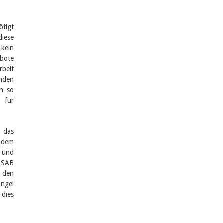
ötigt
diese
 kein
ebote
rbeit
unden
nn so
 für
n das
hdem
g und
r SAB
 den
ngel
 dies