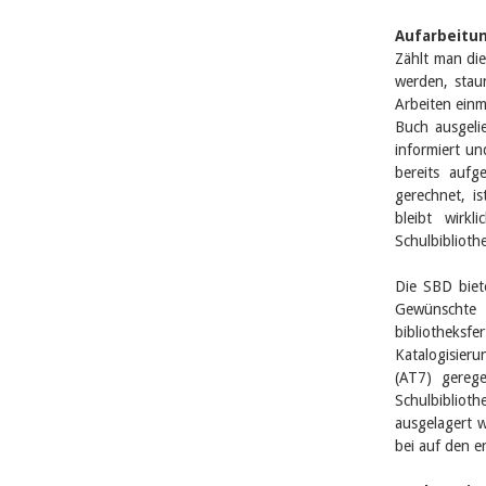
Aufarbeitun
Zählt man die
werden, stau
Arbeiten einma
Buch ausgeli
informiert un
bereits aufg
gerechnet, i
bleibt wirkl
Schulbiblioth
Die SBD biet
Gewünschte
bibliotheksf
Katalogisier
(AT7) gereg
Schulbiblio
ausgelagert w
bei auf den er