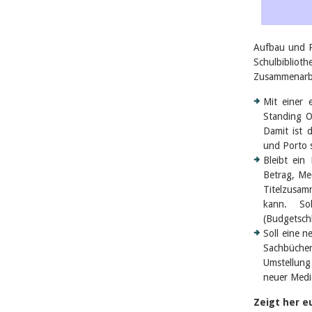
Aufbau und P
Schulbiblio
Zusammenarbe
Mit einer 
Standing O
Damit ist 
und Porto s
Bleibt ein
Betrag, Me
Titelzusam
kann. So
(Budgetschl
Soll eine n
Sachbücher
Umstellung
neuer Medi
Zeigt her e