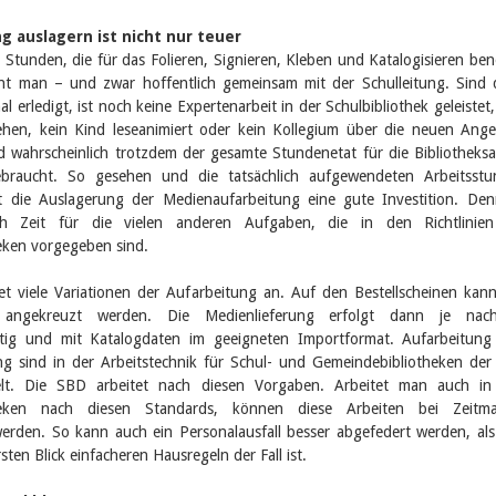
g auslagern ist nicht nur teuer
 Stunden, die für das Folieren, Signieren, Kleben und Katalogisieren ben
nt man – und zwar hoffentlich gemeinsam mit der Schulleitung. Sind 
l erledigt, ist noch keine Expertenarbeit in der Schulbibliothek geleistet,
ehen, kein Kind leseanimiert oder kein Kollegium über die neuen Ang
d wahrscheinlich trotzdem der gesamte Stundenetat für die Bibliotheksa
ebraucht. So gesehen und die tatsächlich aufgewendeten Arbeitsst
st die Auslagerung der Medienaufarbeitung eine gute Investition. De
ich Zeit für die vielen anderen Aufgaben, die in den Richtlinien
eken vorgegeben sind.
et viele Variationen der Aufarbeitung an. Auf den Bestellscheinen kan
 angekreuzt werden. Die Medienlieferung erfolgt dann je nac
ertig und mit Katalogdaten im geeigneten Importformat. Aufarbeitun
ung sind in der Arbeitstechnik für Schul- und Gemeindebibliotheken de
elt. Die SBD arbeitet nach diesen Vorgaben. Arbeitet man auch in
theken nach diesen Standards, können diese Arbeiten bei Zeitma
erden. So kann auch ein Personalausfall besser abgefedert werden, als
sten Blick einfacheren Hausregeln der Fall ist.