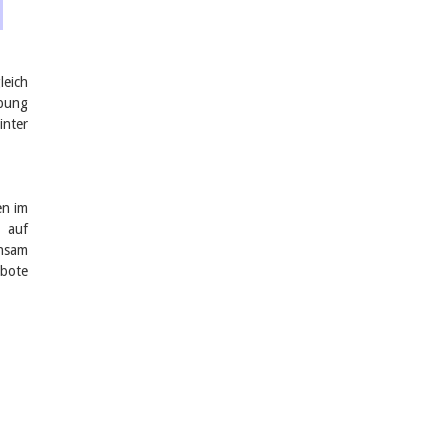
leich
rbung
inter
en im
n auf
insam
ebote