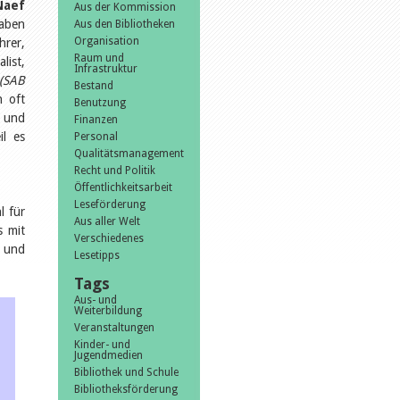
Naef
Aus der Kommission
gaben
Aus den Bibliotheken
Organisation
rer,
Raum und
list,
Infrastruktur
(SAB
Bestand
h oft
Benutzung
- und
Finanzen
il es
Personal
Qualitätsmanagement
Recht und Politik
Öffentlichkeitsarbeit
Leseförderung
l für
Aus aller Welt
s mit
Verschiedenes
s und
Lesetipps
Tags
Aus- und
Weiterbildung
Veranstaltungen
Kinder- und
Jugendmedien
Bibliothek und Schule
Bibliotheksförderung