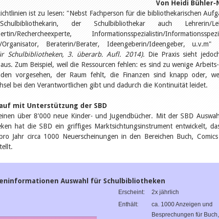
Von Heidi Bühler-
chtlinien ist zu lesen: "Nebst Fachperson für die bibliothekarischen Auf
hulbibliothekarin, der Schulbibliothekar auch Lehrerin/Leh
ertin/Rechercheexperte, Informationsspezialistin/Informationsspezia
n/Organisator, Beraterin/Berater, Ideengeberin/Ideengeber, u.v.m"
für Schulbibliotheken, 3. überarb. Aufl. 2014).
Die Praxis sieht jedoc
aus. Zum Beispiel, weil die Ressourcen fehlen: es sind zu wenige Arbeits
den vorgesehen, der Raum fehlt, die Finanzen sind knapp oder, we
sel bei den Verantwortlichen gibt und dadurch die Kontinuität leidet.
auf mit Unterstützung der SBD
cheinen über 8'000 neue Kinder- und Jugendbücher. Mit der SBD Auswah
eken hat die SBD ein griffiges Marktsichtungsinstrument entwickelt, da
pro Jahr circa 1000 Neuerscheinungen in den Bereichen Buch, Comic
ellt.
eninformationen Auswahl für Schulbibliotheken
Erscheint:
2x jährlich
Enthält:
ca. 1000 Anzeigen und
Besprechungen für Buch,