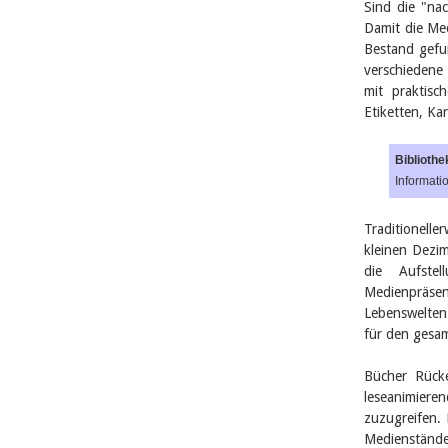
Sind die "nac
Damit die Med
Bestand gefu
verschiedene 
mit praktisc
Etiketten, K
Bibliothe
Informati
Traditionell
kleinen Dezim
die Aufstel
Medienpräse
Lebenswelten
für den gesam
Bücher Rücke
leseanimiere
zuzugreifen. 
Medienstände