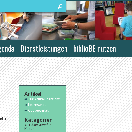
genda
Dienstleistungen
biblioBE nutzen
Artikel
Zur Artikelübersicht
Lesenswert
Gut bewertet
mehr
Kategorien
Aus dem Amt für
Kultur