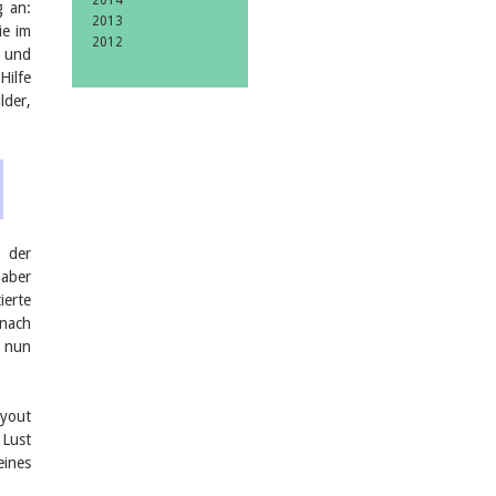
2014
g an:
2013
ie im
2012
n und
Hilfe
lder,
9 der
 aber
erte
nach
s nun
ayout
 Lust
eines