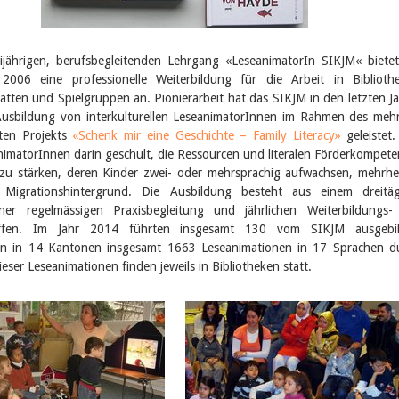
jährigen, berufsbegleitenden Lehrgang «LeseanimatorIn SIKJM« biete
t 2006 eine professionelle Weiterbildung für die Arbeit in Biblioth
ätten und Spielgruppen an. Pionierarbeit hat das SIKJM in den letzten J
Ausbildung von interkulturellen LeseanimatorInnen im Rahmen des meh
ten Projekts
«Schenk mir eine Geschichte – Family Litera­cy»
geleistet.
imatorInnen darin geschult, die Ressourcen und literalen Förderkompet
 zu stärken, deren Kinder zwei- oder mehrsprachig aufwachsen, mehrhei
 Migrationshintergrund. Die Ausbildung besteht aus einem dreitäg
iner regelmässigen Praxisbegleitung und jährlichen Weiterbildungs
effen. Im Jahr 2014 führten insgesamt 130 vom SIKJM ausgebil
n in 14 Kantonen insgesamt 1663 Leseanimationen in 17 Sprachen d
ieser Leseanimationen finden jeweils in Bibliotheken statt.