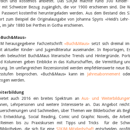
ntlich und kostenlos anbietet. Das SIKJM machte rund 300 Kinder-
 mit Schweizer Bezug zugänglich, die vor 1900 erschienen sind. Die 
Pass­wort kostenfrei heruntergeladen werden. Aus dem Bestand des 
ort zum Beispiel die Originalausgabe von Johanna Spyris «Heidi’s Lehr
 im Jahr 1880 bei Perthes in Gotha erschienen.
«
Buch&Maus
»
M herausgegebene Fachzeitschrift
«Buch&Maus»
setzt sich dreimal im
it aktueller Kinder- und Jugendliteratur auseinander. In Reportagen, E
keln beleuchtet Buch&Maus literarische Trends und Hintergründe. Portr
nd Kolumnen geben Einblicke in das Kulturschaffen, die Vermittlung un
derung. Im umfangreichen Rezensionsteil werden empfehlenswerte neue B
tersstufen besprochen. «Buch&Maus» kann im
Jahresabonnement
oder
ezogen werden.
iterbildung
ietet auch 2016 ein breites Spektrum an
Aus- und Weiterbildunge
Innen, Lehrpersonen und weitere Interessierte an. Das Angebot reich
uerscheinungen und Sachmedien, über Themen wie Bilderbücher als Begl
en Entwicklung, Social Reading, Comic und Graphic Novels, die Arbei
Reimen bis zu Praxiskursen mit Tipps und Tricks für die Schwe
Bibliotheken, die sich für eine
SIKJM-Mitgliedschaft
entscheiden, profit