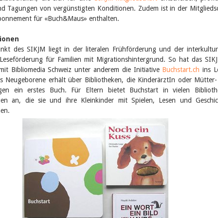
nd Tagungen von vergünstigten Konditionen. Zudem ist in der Mitglieds
Abonnement für «Buch&Maus» enthalten.
ionen
kt des SIKJM liegt in der literalen Frühförderung und der interkultur
Leseförderung für Familien mit Migrationshinter­grund. So hat das SIK
mit Bibliomedia Schweiz unter anderem die Initiative
Buchstart.ch
ins L
es Neugeborene erhält über Bibliotheken, die KinderärztIn oder Mütter
gen ein erstes Buch. Für Eltern bietet Buchstart in vielen Bibliot
gen an, die sie und ihre Kleinkinder mit Spielen, Lesen und Geschi
hen.