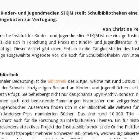
r Kinder- und Jugendmedien SIKJM stellt Schulbibliotheken eine
 Angeboten zur Verfügung.
Von Christine Pe
ische Institut für Kinder- und Jugendmedien SIKJM ist die einzige Instit
z, die sich in Forschung und Praxis mit Kinder- und Jugendliteratur in 
ftigt. Dieser Artikel gibt einen Einblick in die Tätigkeitsfelder des Inst
nige ausgewählte Angebote vor, die auch für Schulbibliotheken von Inte
ibliothek
onaler Bedeutung ist die
Bibliothek
des SIKJM, welche mit rund 50’000 T
n der Schweiz einzigartigen Bestand an Kinder- und Jugendbüchern sei
rt verfügt. Sie beherbergt nicht nur das Johanna Spyri-Archiv, sondern 
ionen auch drei bedeutende Sammlun­gen historischer und zeitgenössi
ugendbücher. Ausserdem finden sich in der Bibliothek alle weltweit fü
an-Andersen-Preis nominierten Bücher. Das sind rund 10.000 Titel 
 Schatz auch für die Forschung zu interkulturellen Themen. Ein für histo
besonders attraktives Projekt der Institutsbibliothek ist die Online-Plattf
einschaftsprojekt mehrerer Schweizer Bibliotheken, welches digitalisierte