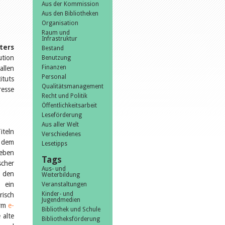
Aus der Kommission
Aus den Bibliotheken
Organisation
Raum und
Infrastruktur
ters
Bestand
ution
Benutzung
Finanzen
allen
Personal
ituts
Qualitätsmanagement
resse
Recht und Politik
Öffentlichkeitsarbeit
Leseförderung
Aus aller Welt
iteln
Verschiedenes
t dem
Lesetipps
neben
Tags
scher
Aus- und
r den
Weiterbildung
– ein
Veranstaltungen
Kinder- und
risch
Jugendmedien
orm
e-
Bibliothek und Schule
 alte
Bibliotheksförderung