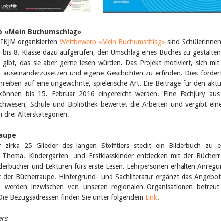
 «Mein Buchumschlag»
IKJM organisierten
Wettbewerb «Mein Buchumschlag»
sind Schülerinne
. bis 8. Klasse dazu aufgerufen, den Umschlag eines Buches zu gestalten
 gibt, das sie aber gerne lesen würden. Das Projekt motiviert, sich mi
auseinanderzusetzen und eigene Geschichten zu erfinden. Dies förder
reiben auf eine ungewohnte, spielerische Art. Die Beiträge für den aktu
önnen bis 15. Februar 2016 eingereicht werden. Eine Fachjury aus
chwesen, Schule und Bibliothek bewertet die Arbeiten und vergibt ein
n drei Alterskategorien.
raupe
 zirka 25 Glieder des langen Stofftiers steckt ein Bilderbuch zu 
Thema. Kindergarten- und Erstklasskinder entdecken mit der Bücher
ilderbücher und Lektüren fürs erste Lesen. Lehrpersonen erhalten Anreg
t der Bücherraupe. Hintergrund- und Sachliteratur ergänzt das Angebot
 werden inzwischen von unseren regionalen Organisationen betreut
 Die Bezugsadressen finden Sie unter folgendem
Link
.
ers