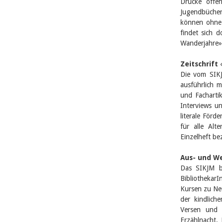
Drucke öffe
Jugendbücher
können ohne 
findet sich d
Wanderjahre»,
Zeitschrift
Die vom SIKJ
ausführlich m
und Facharti
Interviews u
literale För
für alle Al
Einzelheft b
Aus- und We
Das SIKJM b
Bibliothekar
Kursen zu Ne
der kindlich
Versen und 
Erzählnacht. 