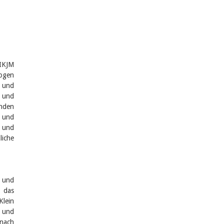
SIKJM
logen
und
h und
nden
n und
s und
liche
z und
t das
lein
 und
 nach