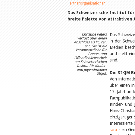
Partnerorganisationen
Das Schweizerische Institut fü
breite Palette von attraktiven
Christine Peters
Das Schweizer
verfügt über einen
in der Schwei
Abschluss als lic. rer.
soc. Sie ist die
Medien beschä
Verantwortliche für
und stellt ei
Presse- und
Öffentlichkeitsarbeit
sind.
am Schweizerischen
Institut für Kinder-
und Jugendmedien
Die SIKJM B
SIKJM.
Von internati
über einen i
17. Jahrhunde
Fachpublikat
Kinder- und J
Hans-Christi
einzigartiger
Interessierte 
rara
- ein Gem