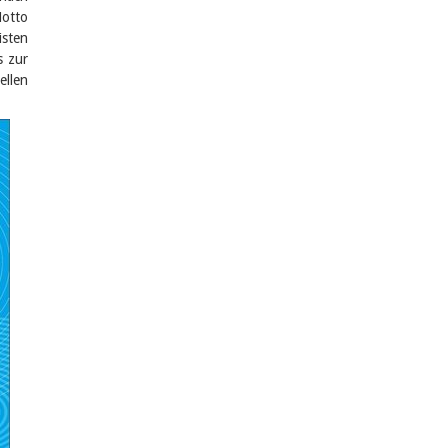
Motto
isten
s zur
llen