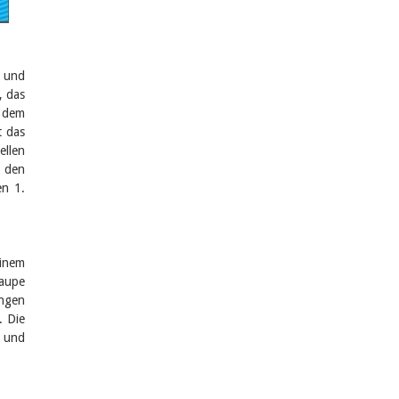
n und
, das
t dem
t das
ellen
 den
en 1.
einem
raupe
ungen
. Die
 und