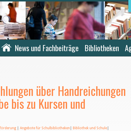
News und Fachbeiträge
Bibliotheken
A
hlungen über Handreichungen
e bis zu Kursen und
eförderung
|
Angebote für Schulbibliotheken
|
Bibliothek und Schule
|