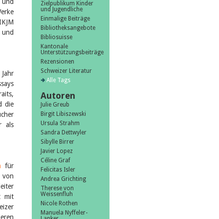
 und
Zielpublikum Kinder
und Jugendliche
Werke
Einmalige Beiträge
SIKJM
Bibliotheksangebote
- und
Bibliosuisse
Kantonale
Unterstützungsbeiträge
Rezensionen
Schweizer Literatur
 Jahr
Alle Tags
ssays
aits,
Autoren
d die
Julie Greub
ücher
Birgit Libiszewski
Ursula Strahm
 als
Sandra Dettwyler
Sibylle Birrer
Javier Lopez
Céline Graf
n
für
Felicitas Isler
t von
Andrea Grichting
eiter
Therese von
Weissenfluh
t mit
Nicole Rothen
izer
Manuela Nyffeler-
ieren
Lanker