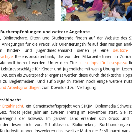
s, Buchempfehlungen und weitere Angebote
, Bibliothekare, Eltern und Studierende finden auf der Website des 
n Anregungen für die Praxis. Als Orientierungshilfe auf dem riesigen ana
len Kinder- und Jugendmedienmarkt dienen je eine
deutsch-
rachige
Rezensionsdatenbank, die von den MitarbeiterInnen in Züric
ak­tionell betreut werden. Unter dem Titel
«Lesetipps für Lesespass»
fi
h Lektürevorschläge für Kinder und Jugendliche mit wenig Übung im Lese
t Deutsch als Zweit­sprache; ergänzt werden diese durch didaktische Tipp
n zu Begleitmedien. Und auf SIKJM.ch stehen noch einige weitere nütz
 und Arbeitsgrundlagen
zum Download zur Verfügung.
rzählnacht
r Erzählnacht
, ein Gemeinschaftsprojekt von SIKJM, Bibliomedia Schwei
iz, findet jedes Jahr am zweiten Freitag im November statt. Sie is
urereignis der Schweiz. Im ganzen Land erzählen sich Gross und K
 oder lesen sich vor. Schulklassen, Bibliotheken, Buchhandlungen
Kulturinstitutionen inszenieren das jeweilige Motto der Erzählnacht ganz