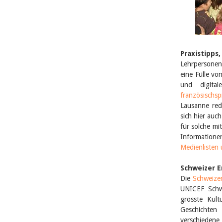
Praxistipp
Lehrpersonen
eine Fülle vo
und digita
französischsp
Lausanne red
sich hier auc
für solche mi
Informatione
Medienlisten
Schweizer E
Die
Schweize
UNICEF Schwe
grösste Kult
Geschichten
verschiedene 