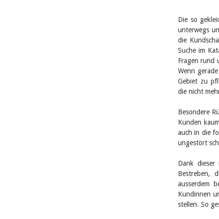
Die so geklei
unterwegs un
die Kundscha
Suche im Kat
Fragen rund u
Wenn gerade 
Gebiet zu pf
die nicht meh
Besondere Rü
Kunden kaum 
auch in die f
ungestört sc
Dank dieser 
Bestreben, d
ausserdem be
Kundinnen un
stellen. So g