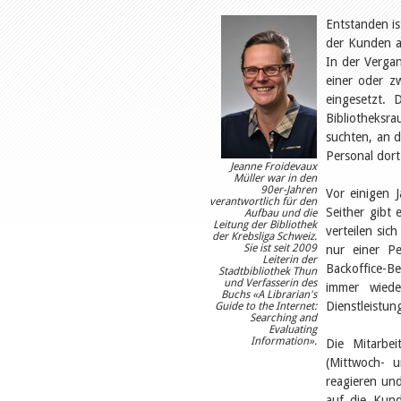
Entstanden is
der Kunden an
In der Vergan
einer oder z
eingesetzt. 
Bibliotheksr
suchten, an 
Personal dort
Jeanne Froidevaux
Müller war in den
90er-Jahren
Vor einigen 
verantwortlich für den
Seither gibt
Aufbau und die
Leitung der Bibliothek
verteilen sic
der Krebsliga Schweiz.
Sie ist seit 2009
nur einer P
Leiterin der
Backoffice-B
Stadtbibliothek Thun
und Verfasserin des
immer wiede
Buchs «A Librarian's
Dienstleistun
Guide to the Internet:
Searching and
Evaluating
Information».
Die Mitarbe
(Mittwoch- u
reagieren und
auf die Kund