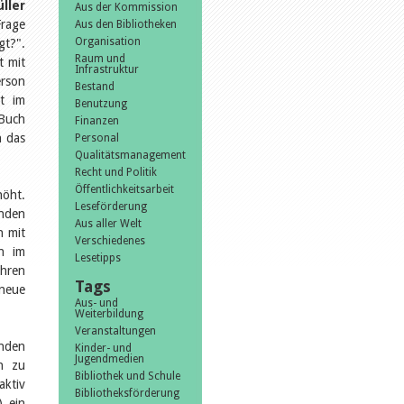
ller
Aus der Kommission
Frage
Aus den Bibliotheken
Organisation
gt?".
Raum und
t mit
Infrastruktur
erson
Bestand
ht im
Benutzung
 Buch
Finanzen
n das
Personal
Qualitätsmanagement
Recht und Politik
Öffentlichkeitsarbeit
höht.
Leseförderung
unden
Aus aller Welt
n mit
Verschiedenes
h im
Lesetipps
ahren
Tags
neue
Aus- und
Weiterbildung
Veranstaltungen
nden
Kinder- und
Jugendmedien
n zu
Bibliothek und Schule
aktiv
Bibliotheksförderung
) ein