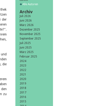
Alle Autoren
othek
Archiv
ützen
Juli 2026
i der
Juni 2026
teren
März 2026
te?".
Dezember 2025
ihrem
November 2025
September 2025
ehen,
Juli 2025
Juni 2025
März 2025
n und
Februar 2025
unden
2024
, die
2023
2022
2021
serem
2020
2019
aben
2018
i den
2017
en zu
2016
2015