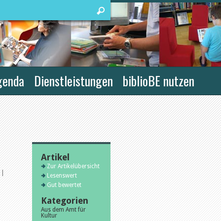
genda
Dienstleistungen
biblioBE nutzen
Artikel
Zur Artikelübersicht
|
Lesenswert
Gut bewertet
Kategorien
Aus dem Amt für
Kultur