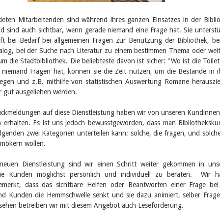
deten Mitarbeitenden sind während ihres ganzen Einsatzes in der Bibli
d sind auch sichtbar, wenn gerade niemand eine Frage hat. Sie unterst
ft bei Bedarf bei allgemeinen Fragen zur Benutzung der Bibliothek, be
alog, bei der Suche nach Literatur zu einem bestimmen Thema oder wei
m die Stadtbibliothek. Die beliebteste davon ist sicher: "Wo ist die Toilet
niemand Fragen hat, können sie die Zeit nutzen, um die Bestände in 
legen und z.B. mithilfe von statistischen Auswertung Romane herauszi
r gut ausgeliehen werden.
ckmeldungen auf diese Dienstleistung haben wir von unseren Kundinne
erhalten. Es ist uns jedoch bewusstgeworden, dass man Bibliotheksk
olgenden zwei Kategorien unterteilen kann: solche, die fragen, und solche
hmökern wollen.
neuen Dienstleistung sind wir einen Schritt weiter gekommen in un
ie Kunden möglichst persönlich und individuell zu beraten. Wir h
merkt, dass das sichtbare Helfen oder Beantworten einer Frage be
d Kunden die Hemmschwelle senkt und sie dazu animiert, selber Frag
esehen betreiben wir mit diesem Angebot auch Leseförderung.