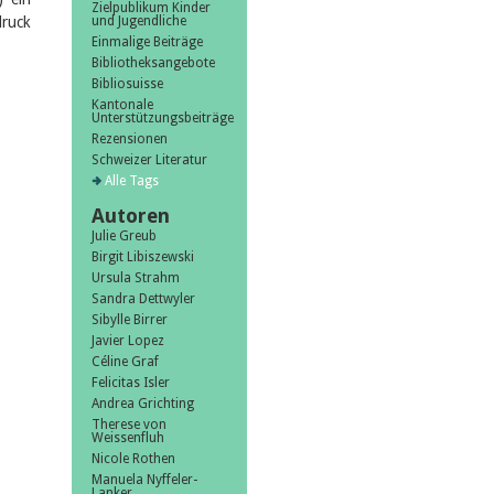
Zielpublikum Kinder
druck
und Jugendliche
Einmalige Beiträge
Bibliotheksangebote
Bibliosuisse
Kantonale
Unterstützungsbeiträge
Rezensionen
Schweizer Literatur
Alle Tags
Autoren
Julie Greub
Birgit Libiszewski
Ursula Strahm
Sandra Dettwyler
Sibylle Birrer
Javier Lopez
Céline Graf
Felicitas Isler
Andrea Grichting
Therese von
Weissenfluh
Nicole Rothen
Manuela Nyffeler-
Lanker