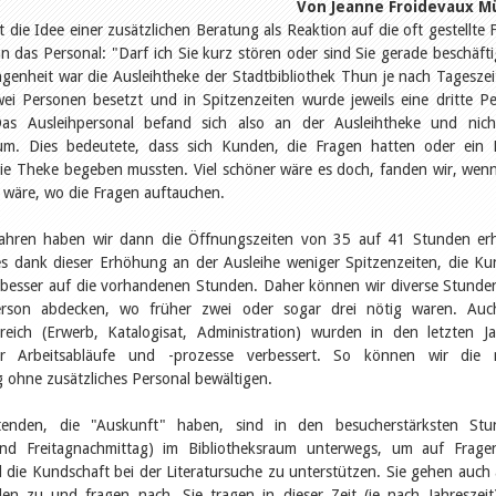
Von Jeanne Froidevaux Mü
t die Idee einer zusätzlichen Beratung als Reaktion auf die oft gestellte 
 das Personal: "Darf ich Sie kurz stören oder sind Sie gerade beschäfti
genheit war die Ausleihtheke der Stadtbibliothek Thun je nach Tageszei
wei Personen besetzt und in Spitzenzeiten wurde jeweils eine dritte P
Das Ausleihpersonal befand sich also an der Ausleihtheke und nic
aum. Dies bedeutete, dass sich Kunden, die Fragen hatten oder ein
die Theke begeben mussten. Viel schöner wäre es doch, fanden wir, wen
 wäre, wo die Fragen auftauchen.
Jahren haben wir dann die Öffnungszeiten von 35 auf 41 Stunden er
 es dank dieser Erhöhung an der Ausleihe weniger Spitzenzeiten, die K
h besser auf die vorhandenen Stunden. Daher können wir diverse Stunde
erson abdecken, wo früher zwei oder sogar drei nötig waren. Auc
ereich (Erwerb, Katalogisat, Administration) wurden in den letzten J
r Arbeitsabläufe und -prozesse verbessert. So können wir die 
g ohne zusätzliches Personal bewältigen.
itenden, die "Auskunft" haben, sind in den besucherstärksten Stu
nd Freitagnachmittag) im Bibliotheksraum unterwegs, um auf Frage
 die Kundschaft bei der Literatursuche zu unterstützen. Sie gehen auch 
en zu und fragen nach. Sie tragen in dieser Zeit (je nach Jahreszeit