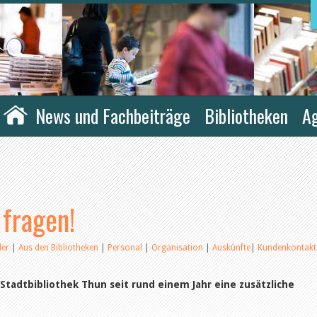
News und Fachbeiträge
Bibliotheken
A
 fragen!
ler
|
Aus den Bibliotheken
|
Personal
|
Organisation
|
Auskünfte
|
Kundenkontakt
Stadtbibliothek Thun seit rund einem Jahr eine zusätzliche