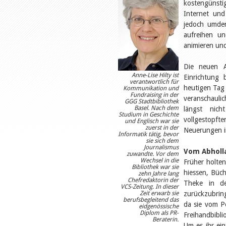
kostengünsti
Internet und
jedoch umden
aufreihen un
animieren und
Die neuen A
Anne-Lise Hilty ist
Einrichtung
verantwortlich für
heutigen Tag 
Kommunikation und
Fundraising in der
veranschaulic
GGG Stadtbibliothek
Basel. Nach dem
längst nich
Studium in Geschichte
vollgestopfte
und Englisch war sie
zuerst in der
Neuerungen in
Informatik tätig, bevor
sie sich dem
Journalismus
Vom Abholla
zuwandte. Vor dem
Wechsel in die
Früher holte
Bibliothek war sie
hiessen, Büch
zehn Jahre lang
Chefredaktorin der
Theke in d
VCS-Zeitung. In dieser
Zeit erwarb sie
zurückzubring
berufsbegleitend das
da sie vom P
eidgenössische
Diplom als PR-
Freihandbibl
Beraterin.
Um es ihr ein