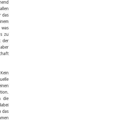
chend
allen
r das
einem
, was
is zu
k der
haber
chaft
 Kein
uelle
einen
tion.
h die
dabei
m das
ehmen