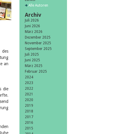
Alle Autoren
Archiv
Juli 2026
Juni 2026
März 2026
Dezember 2025
November 2025
September 2025
 des
Juli 2025
itung
Juni 2025
te an
März 2025
Februar 2025
2024
2023
s die
2022
2021
rfte.
2020
ssend
2019
erung
2018
2017
2016
unden
2015
 Ruhe