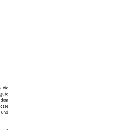
s die
gute
h dem
osse
 und