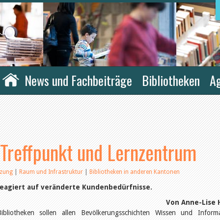
News und Fachbeiträge
Bibliotheken
A
Treffpunkt und Lernzentrum
tzung
|
Raum und Infrastruktur
|
Bibliotheken in anderen Kantonen
reagiert auf veränderte Kundenbedürfnisse.
Von Anne-Lise H
Bibliotheken sollen allen Bevölkerungsschichten Wissen und Inform