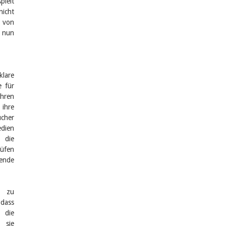
pielt
nicht
s von
 nun
klare
e für
ihren
 ihre
ucher
dien
 die
rüfen
rende
s zu
 dass
 die
 sie