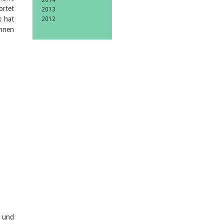
2014
ortet
2013
k hat
2012
innen
 und