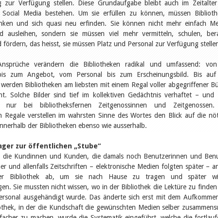
g zur Verfügung stellen. Diese Grundaufgabe bleibt auch im Zeitalte
 Social Media bestehen. Um sie erfüllen zu können, müssen Bibliot
ken und sich quasi neu erfinden. Sie können nicht mehr einfach M
d ausleihen, sondern sie müssen viel mehr vermitteln, schulen, ber
 fördern, das heisst, sie müssen Platz und Personal zur Verfügung stelle
nsprüche verändern die Bibliotheken radikal und umfassend: von
 bis zum Angebot, vom Personal bis zum Erscheinungsbild. Bis auf
werden Bibliotheken am liebsten mit einem Regal voller abgegriffener B
ht. Solche Bilder sind tief im kollektiven Gedächtnis verhaftet – und
t nur bei bibliotheksfernen Zeitgenossinnen und Zeitgenossen.
n Regale verstellen im wahrsten Sinne des Wortes den Blick auf die nö
nerhalb der Bibliotheken ebenso wie ausserhalb.
ger zur öffentlichen „Stube“
n die Kundinnen und Kunden, die damals noch Benutzerinnen und Ben
er und allenfalls Zeitschriften – elektronische Medien folgten später – a
er Bibliothek ab, um sie nach Hause zu tragen und später wi
en. Sie mussten nicht wissen, wo in der Bibliothek die Lektüre zu finden
ersonal ausgehändigt wurde. Das änderte sich erst mit dem Aufkomme
iothek, in der die Kundschaft die gewünschten Medien selber zusammens
facher zu machen, wurde die Systematik eingeführt, welche die fortlau