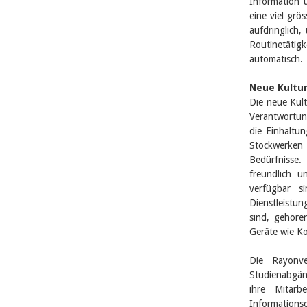
Information 
eine viel grö
aufdringlich,
Routinetäti
automatisch.
Neue Kultur
Die neue Kult
Verantwortun
die Einhaltun
Stockwerken 
Bedürfnisse.
freundlich 
verfügbar s
Dienstleistun
sind, gehöre
Geräte wie K
Die Rayonve
Studienabgän
ihre Mitar
Information