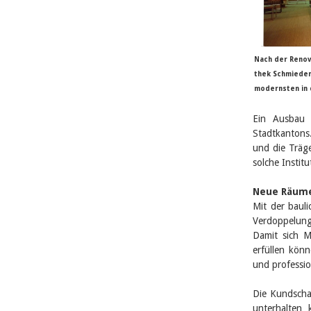
Nach der Renova
thek Schmiedenh
modernsten in 
Ein Ausbau 
Stadtkantons.
und die Träge
solche Instit
Neue Räume
Mit der bauli
Verdoppelung
Damit sich M
erfüllen könn
und professio
Die Kundschaf
unterhalten 