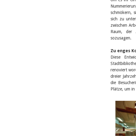
Nummerierung 
schmökern, si
sich zu unte
zwischen Arb
Raum, der Al
sozusagen.
Zu enges K
Diese Entwi
Stadtbiblioth
renoviert wor
dreier Jahrze
die Besucher
Plätze, um in