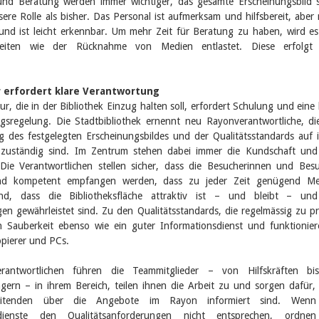
und Beratung werden immer wichtiger, das gesamte Erscheinungsbild s
ssere Rolle als bisher. Das Personal ist aufmerksam und hilfsbereit, aber 
 und ist leicht erkennbar. Um mehr Zeit für Beratung zu haben, wird e
gkeiten wie der Rücknahme von Medien entlastet. Diese erfolgt
 erfordert klare Verantwortung
ur, die in der Bibliothek Einzug halten soll, erfordert Schulung und eine 
gsregelung. Die Stadtbibliothek ernennt neu Rayonverantwortliche, di
g des festgelegten Erscheinungsbildes und der Qualitätsstandards auf 
zuständig sind. Im Zentrum stehen dabei immer die Kundschaft und
 Die Verantwortlichen stellen sicher, dass die Besucherinnen und Bes
und kompetent empfangen werden, dass zu jeder Zeit genügend Me
ind, dass die Bibliotheksfläche attraktiv ist – und bleibt – und
gen gewährleistet sind. Zu den Qualitätsstandards, die regelmässig zu p
n Sauberkeit ebenso wie ein guter Informationsdienst und funktionie
opierer und PCs.
rantwortlichen führen die Teammitglieder – von Hilfskräften bi
gern – in ihrem Bereich, teilen ihnen die Arbeit zu und sorgen dafür,
beitenden über die Angebote im Rayon informiert sind. Wenn
sdienste den Qualitätsanforderungen nicht entsprechen, ordnen