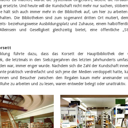
ersetzte. Und heute will die Kundschaft nicht mehr nur suchen, stöber
e hält sich auch immer mehr in der Bibliothek auf, um hier zu arbeite
rhalten. Die Bibliotheken sind zum sogenannt dritten Ort mutiert, de
eits- beziehungsweise Ausbildungsplatz und Zuhause, einem halböffentl
leinsein und Geselligkeit gleichzeitig bietet, eine öffentliche „S
orsett
cklung führte dazu, dass das Korsett der Hauptbibliothek der
ek, die letztmals in den Siebzigerjahren des letzten Jahrhunderts umfa
den war, immer enger wurde. Nachdem sich die Zahl der Kundschaft inne
hnte praktisch verdreifacht und sich jene der Medien verdoppelt hatte, 
innen und Besucher zwischen den Regalen kaum mehr aneinander vor
 Ruhe zu arbeiten und zu lesen, waren entweder belegt oder unattraktiv.