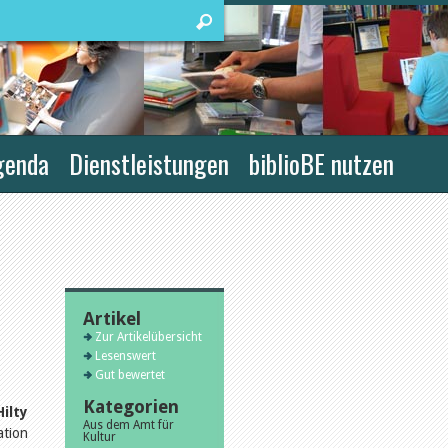
genda
Dienstleistungen
biblioBE nutzen
Artikel
Zur Artikelübersicht
Lesenswert
Gut bewertet
Kategorien
ilty
Aus dem Amt für
ation
Kultur