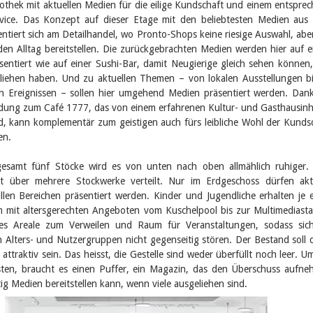
liothek mit aktuellen Medien für die eilige Kundschaft und einem entspre
rvice. Das Konzept auf dieser Etage mit den beliebtesten Medien aus 
entiert sich am Detailhandel, wo Pronto-Shops keine riesige Auswahl, abe
den Alltag bereitstellen. Die zurückgebrachten Medien werden hier auf 
entiert wie auf einer Sushi-Bar, damit Neugierige gleich sehen können
liehen haben. Und zu aktuellen Themen – von lokalen Ausstellungen b
hen Ereignissen – sollen hier umgehend Medien präsentiert werden. Dan
dung zum Café 1777, das von einem erfahrenen Kultur- und Gasthausin
d, kann komplementär zum geistigen auch fürs leibliche Wohl der Kunds
en.
gesamt fünf Stöcke wird es von unten nach oben allmählich ruhiger.
st über mehrere Stockwerke verteilt. Nur im Erdgeschoss dürfen akt
len Bereichen präsentiert werden. Kinder und Jugendliche erhalten je 
 mit altersgerechten Angeboten vom Kuschelpool bis zur Multimediasta
 es Areale zum Verweilen und Raum für Veranstaltungen, sodass sic
 Alters- und Nutzergruppen nicht gegenseitig stören. Der Bestand soll 
 attraktiv sein. Das heisst, die Gestelle sind weder überfüllt noch leer. U
sten, braucht es einen Puffer, ein Magazin, das den Überschuss aufn
tig Medien bereitstellen kann, wenn viele ausgeliehen sind.