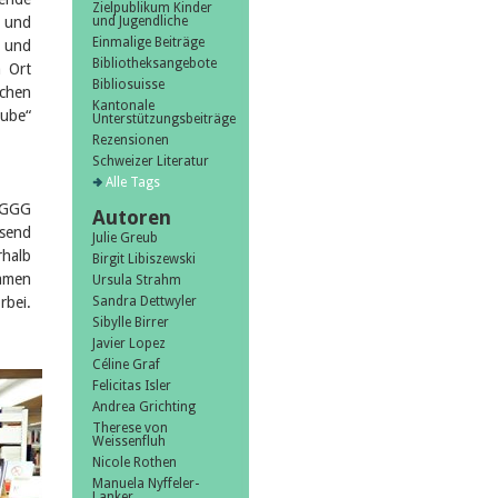
Zielpublikum Kinder
n und
und Jugendliche
Einmalige Beiträge
n und
Bibliotheksangebote
m Ort
Bibliosuisse
ichen
Kantonale
tube“
Unterstützungsbeiträge
Rezensionen
Schweizer Literatur
Alle Tags
 GGG
Autoren
ssend
Julie Greub
rhalb
Birgit Libiszewski
kamen
Ursula Strahm
bei.
Sandra Dettwyler
Sibylle Birrer
Javier Lopez
Céline Graf
Felicitas Isler
Andrea Grichting
Therese von
Weissenfluh
Nicole Rothen
Manuela Nyffeler-
Lanker