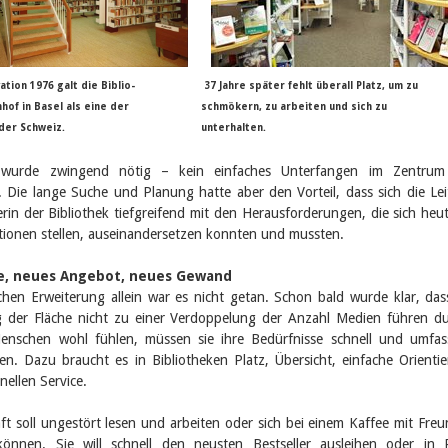
tion 1976 galt die Biblio-
37 Jahre später fehlt überall Platz, um zu
of in Basel als eine der
schmökern, zu arbeiten und sich zu
der Schweiz.
unterhalten.
wurde zwingend nötig – kein einfaches Unterfangen im Zentrum
 Die lange Suche und Planung hatte aber den Vorteil, dass sich die Le
rin der Bibliothek tiefgreifend mit den Herausforderungen, die sich heu
utionen stellen, auseinandersetzen konnten und mussten.
, neues Angebot, neues Gewand
chen Erweiterung allein war es nicht getan. Schon bald wurde klar, das
 der Fläche nicht zu einer Verdoppelung der Anzahl Medien führen du
enschen wohl fühlen, müssen sie ihre Bedürfnisse schnell und umfa
en. Dazu braucht es in Bibliotheken Platz, Übersicht, einfache Orienti
nellen Service.
t soll ungestört lesen und arbeiten oder sich bei einem Kaffee mit Fre
können. Sie will schnell den neusten Bestseller ausleihen oder in