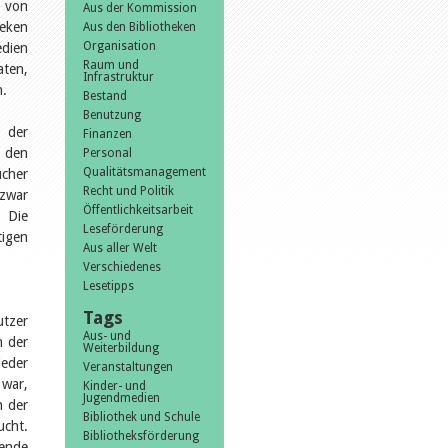
r von
Aus der Kommission
heken
Aus den Bibliotheken
Organisation
edien
Raum und
aten,
Infrastruktur
n.
Bestand
Benutzung
 der
Finanzen
 den
Personal
Qualitätsmanagement
ücher
Recht und Politik
 zwar
Öffentlichkeitsarbeit
 Die
Leseförderung
tigen
Aus aller Welt
Verschiedenes
Lesetipps
Tags
utzer
Aus- und
n der
Weiterbildung
eder
Veranstaltungen
 war,
Kinder- und
Jugendmedien
n der
Bibliothek und Schule
ucht.
Bibliotheksförderung
fende