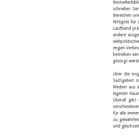
Bestsellerbib
schnellen Se
Bereichen ori
Nötigste für 
Laufband präs
andere ausge
weltpolitisc
engen Verbin
betrieben wir
gesorgt werd
Über die ins
Sachgebiet i
Medien aus al
eigenen Raum
Überall gibt
verschiedenen
für alle immer
zu gewährlei
und gleichzei