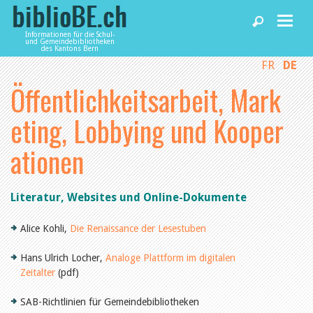
Informationen für die Schul-
und Gemeindebibliotheken
des Kantons Bern
FR
DE
Home
Öffentlichkeitsarbeit, Mark
News und Fachbeiträge
eting, Lobbying und Kooper
ationen
Bibliotheken
Literatur, Websites und Online-Dokumente
Agenda
Alice Kohli,
Die Renaissance der Lesestuben
Dienstleistungen
Hans Ulrich Locher,
Analoge Plattform im digitalen
Zeitalter
(pdf)
biblioBE nutzen
SAB-Richtlinien für Gemeindebibliotheken