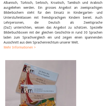
Februar 2025
Albanisch, Türkisch, Serbisch, Kroatisch, Tamilisch und Arabisch
2024
ausgeliehen werden. Ein grosses Angebot an zweisprachigen
2023
Bilderbüchern steht für den Einsatz in Kindergarten- und
2022
Unterstufenklassen mit fremdsprachigen Kindern bereit. Auch
2021
Lehrpersonen, die Deutsch als Zweitsprache
2020
2019
(DaZ) unterrichten, wissen das Angebot zu schätzen. Spezielle
2018
Bilderbuchboxen mit der gleichen Geschichte in rund 30 Sprachen
2017
laden zum Sprachvergleich ein und zeigen einen spannenden
2016
Ausschnitt aus dem Sprachenreichtum unserer Welt.
2015
Mehr Informationen >
2014
2013
2012