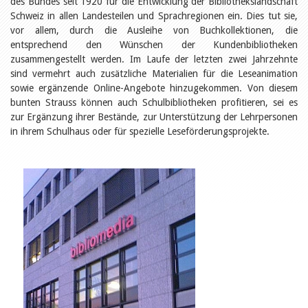
des Bundes seit 1920 für die Entwicklung der Bibliothekslandschaft
Öffentlichkeitsarbeit
Leseförderung
Schweiz in allen Landesteilen und Sprachregionen ein. Dies tut sie,
Aus aller Welt
vor allem, durch die Ausleihe von Buchkollektionen, die
Verschiedenes
entsprechend den Wünschen der Kundenbibliotheken
Lesetipps
zusammengestellt werden. Im Laufe der letzten zwei Jahrzehnte
Tags
sind vermehrt auch zusätzliche Materialien für die Leseanimation
sowie ergänzende Online-Angebote hinzugekommen. Von diesem
Aus- und Weiterbildung
bunten Strauss können auch Schulbibliotheken profitieren, sei es
Veranstaltungen
zur Ergänzung ihrer Bestände, zur Unterstützung der Lehrpersonen
Kinder- und Jugendmedien
in ihrem Schulhaus oder für spezielle Leseförderungsprojekte.
Bibliothek und Schule
Bibliotheksförderung
Zielpublikum Kinder und
Jugendliche
Einmalige Beiträge
Bibliotheksangebote
Bibliosuisse
Kantonale
Unterstützungsbeiträge
Rezensionen
Schweizer Literatur
Alle Tags
Autoren
Julie Greub