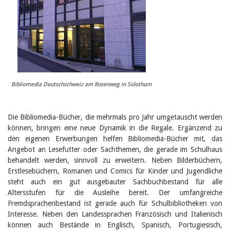
Birgit Libiszewski
Ursula Strahm
Sandra Dettwyler
Sibylle Birrer
Javier Lopez
Céline Graf
Felicitas Isler
Andrea Grichting
Therese von Weissenfluh
Bibliomedia Deutschschweiz am Rosenweg in Solothurn
Nicole Rothen
Manuela Nyffeler-Lanker
Alle Autoren
Die Bibliomedia-Bücher, die mehrmals pro Jahr umgetauscht werden
können, bringen eine neue Dynamik in die Regale. Ergänzend zu
Archiv
den eigenen Erwerbungen helfen Bibliomedia-Bücher mit, das
Juli 2026
Angebot an Lesefutter oder Sachthemen, die gerade im Schulhaus
Juni 2026
behandelt werden, sinnvoll zu erweitern. Neben Bilderbüchern,
März 2026
Erstlesebüchern, Romanen und Comics für Kinder und Jugendliche
Dezember 2025
steht auch ein gut ausgebauter Sachbuchbestand für alle
November 2025
September 2025
Altersstufen für die Ausleihe bereit. Der umfangreiche
Juli 2025
Fremdsprachenbestand ist gerade auch für Schulbibliotheken von
Juni 2025
Interesse. Neben den Landessprachen Französisch und Italienisch
März 2025
können auch Bestände in Englisch, Spanisch, Portugiesisch,