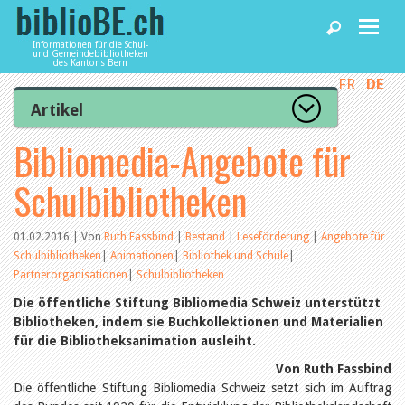
Informationen für die Schul-
und Gemeindebibliotheken
des Kantons Bern
FR
DE
Home
Artikel
Zur Artikelübersicht
Bibliomedia-Angebote für
News und Fachbeiträge
Lesenswert
Gut bewertet
Schulbibliotheken
Kategorien
Bibliotheken
Aus dem Amt für Kultur
Aus der Kommission
01.02.2016 | Von
Ruth Fassbind
|
Bestand
|
Leseförderung
|
Angebote für
Aus den Bibliotheken
Schulbibliotheken
|
Animationen
|
Bibliothek und Schule
|
Agenda
Organisation
Partnerorganisationen
|
Schulbibliotheken
Raum und Infrastruktur
Die öffentliche Stiftung Bibliomedia Schweiz unterstützt
Bestand
Benutzung
Bibliotheken, indem sie Buchkollektionen und Materialien
Dienstleistungen
Finanzen
für die Bibliotheksanimation ausleiht.
Personal
Von Ruth Fassbind
Qualitätsmanagement
biblioBE nutzen
Die öffentliche Stiftung Bibliomedia Schweiz setzt sich im Auftrag
Recht und Politik