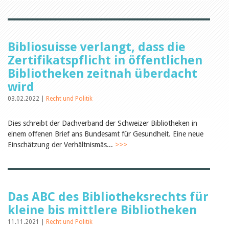
Öffentlichkeitsarbeit
Leseförderung
Aus aller Welt
Verschiedenes
Lesetipps
Bibliosuisse verlangt, dass die
Tags
Zertifikatspflicht in öffentlichen
Aus- und Weiterbildung
Bibliotheken zeitnah überdacht
Veranstaltungen
wird
Kinder- und Jugendmedien
Bibliothek und Schule
03.02.2022 |
Recht und Politik
Bibliotheksförderung
Zielpublikum Kinder und
Dies schreibt der Dachverband der Schweizer Bibliotheken in
Jugendliche
Einmalige Beiträge
einem offenen Brief ans Bundesamt für Gesundheit. Eine neue
Bibliotheksangebote
Einschätzung der Verhältnismäs...
>>>
Bibliosuisse
Kantonale
Unterstützungsbeiträge
Rezensionen
Schweizer Literatur
Das ABC des Bibliotheksrechts für
Alle Tags
kleine bis mittlere Bibliotheken
Autoren
11.11.2021 |
Recht und Politik
Julie Greub