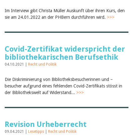
Birgit Libiszewski
Ursula Strahm
Im Interview gibt Christa Müller Auskunft über ihren Kurs, den
Sandra Dettwyler
sie am 24.01.2022 an der PHBern durchführen wird.
>>>
Sibylle Birrer
Javier Lopez
Céline Graf
Felicitas Isler
Andrea Grichting
Covid-Zertifikat widerspricht der
Therese von Weissenfluh
bibliothekarischen Berufsethik
Nicole Rothen
Manuela Nyffeler-Lanker
04.10.2021 |
Recht und Politik
Alle Autoren
Archiv
Die Diskriminierung von Bibliotheksbesucherinnen und –
besucher aufgrund eines fehlenden Covid-Zertifikats stösst in
Juli 2026
der Bibliothekswelt auf Widerstand...
>>>
Juni 2026
März 2026
Dezember 2025
November 2025
September 2025
Revision Urheberrecht
Juli 2025
Juni 2025
09.04.2021 |
Lesetipps
|
Recht und Politik
März 2025