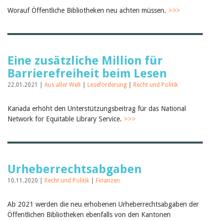
Februar 2025
2024
Worauf Öffentliche Bibliotheken neu achten müssen.
>>>
2023
2022
2021
2020
2019
Eine zusätzliche Million für
2018
Barrierefreiheit beim Lesen
2017
2016
22.01.2021 |
Aus aller Welt
|
Leseförderung
|
Recht und Politik
2015
2014
Kanada erhöht den Unterstützungsbeitrag für das National
2013
Network for Equitable Library Service.
>>>
2012
Urheberrechtsabgaben
10.11.2020 |
Recht und Politik
|
Finanzen
Ab 2021 werden die neu erhobenen Urheberrechtsabgaben der
Öffentlichen Bibliotheken ebenfalls von den Kantonen