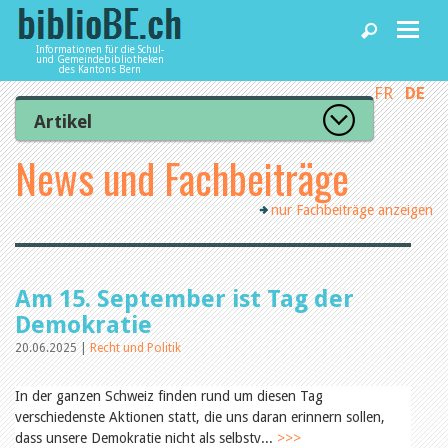
Informationen für die Schul-
und Gemeindebibliotheken
des Kantons Bern
FR
DE
Home
Artikel
Zur Artikelübersicht
News und Fachbeiträge
News und Fachbeiträge
Lesenswert
Gut bewertet
nur Fachbeiträge anzeigen
Kategorien
Bibliotheken
Aus dem Amt für Kultur
Aus der Kommission
Aus den Bibliotheken
Agenda
Am 15. September ist Tag der
Organisation
Raum und Infrastruktur
Demokratie
Bestand
20.06.2025 |
Recht und Politik
Benutzung
Dienstleistungen
Finanzen
Personal
In der ganzen Schweiz finden rund um diesen Tag
Qualitätsmanagement
verschiedenste Aktionen statt, die uns daran erinnern sollen,
biblioBE nutzen
Recht und Politik
dass unsere Demokratie nicht als selbstv...
>>>