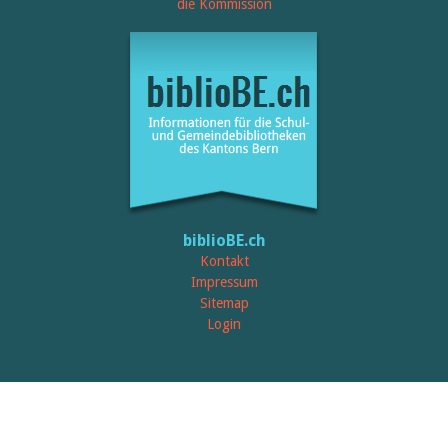
Öffentlichkeitsarbeit
die Kommission
Leseförderung
Aus aller Welt
Verschiedenes
Lesetipps
Tags
Aus- und Weiterbildung
Veranstaltungen
Kinder- und Jugendmedien
Bibliothek und Schule
Bibliotheksförderung
Zielpublikum Kinder und
biblioBE.ch
Jugendliche
Einmalige Beiträge
Kontakt
Bibliotheksangebote
Impressum
Bibliosuisse
Sitemap
Kantonale
Login
Unterstützungsbeiträge
Rezensionen
Schweizer Literatur
Alle Tags
Autoren
Julie Greub