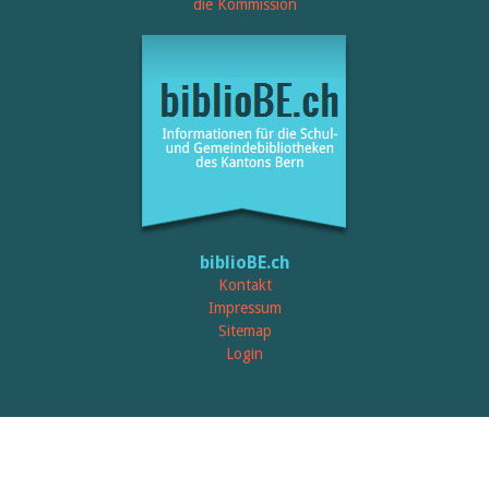
Öffentlichkeitsarbeit
die Kommission
Leseförderung
Aus aller Welt
Verschiedenes
Lesetipps
Tags
Aus- und Weiterbildung
Veranstaltungen
Kinder- und Jugendmedien
Bibliothek und Schule
Bibliotheksförderung
Zielpublikum Kinder und
biblioBE.ch
Jugendliche
Einmalige Beiträge
Kontakt
Bibliotheksangebote
Impressum
Bibliosuisse
Sitemap
Kantonale
Login
Unterstützungsbeiträge
Rezensionen
Schweizer Literatur
Alle Tags
Autoren
Julie Greub