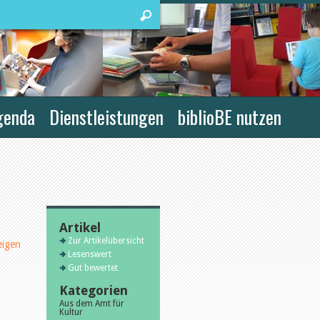
genda
Dienstleistungen
biblioBE nutzen
Artikel
Zur Artikelübersicht
eigen
Lesenswert
Gut bewertet
Kategorien
Aus dem Amt für
Kultur