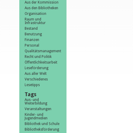
Aus der Kommission
Aus den Bibliotheken
Organisation
Raum und
Infrastruktur
Bestand
Benutzung
Finanzen
Personal
Qualitätsmanagement
Recht und Politik
Öffentlichkeitsarbeit
Leseförderung
Aus aller Welt
Verschiedenes
Lesetipps
Tags
Aus- und
Weiterbildung
Veranstaltungen
Kinder- und
Jugendmedien
Bibliothek und Schule
Bibliotheksförderung