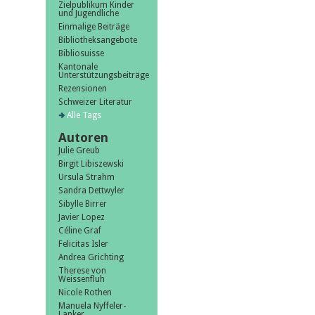
Zielpublikum Kinder
und Jugendliche
Einmalige Beiträge
Bibliotheksangebote
Bibliosuisse
Kantonale
Unterstützungsbeiträge
Rezensionen
Schweizer Literatur
Alle Tags
Autoren
Julie Greub
Birgit Libiszewski
Ursula Strahm
Sandra Dettwyler
Sibylle Birrer
Javier Lopez
Céline Graf
Felicitas Isler
Andrea Grichting
Therese von
Weissenfluh
Nicole Rothen
Manuela Nyffeler-
Lanker