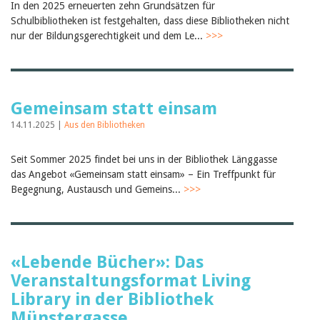
In den 2025 erneuerten zehn Grundsätzen für
Birgit Libiszewski
Schulbibliotheken ist festgehalten, dass diese Bibliotheken nicht
Ursula Strahm
nur der Bildungsgerechtigkeit und dem Le...
>>>
Sandra Dettwyler
Sibylle Birrer
Javier Lopez
Céline Graf
Felicitas Isler
Gemeinsam statt einsam
Andrea Grichting
Therese von Weissenfluh
14.11.2025 |
Aus den Bibliotheken
Nicole Rothen
Manuela Nyffeler-Lanker
Alle Autoren
Seit Sommer 2025 findet bei uns in der Bibliothek Länggasse
das Angebot «Gemeinsam statt einsam» – Ein Treffpunkt für
Archiv
Begegnung, Austausch und Gemeins...
>>>
Juli 2026
Juni 2026
März 2026
Dezember 2025
November 2025
«Lebende Bücher»: Das
September 2025
Veranstaltungsformat Living
Juli 2025
Juni 2025
Library in der Bibliothek
März 2025
Münstergasse