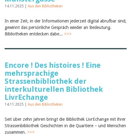
Februar 2025
2024
14.11.2025 |
Aus den Bibliotheken
2023
2022
In einer Zeit, in der Informationen jederzeit digital abrufbar sind,
2021
gewinnt das persönliche Gespräch wieder an Bedeutung.
2020
Bibliotheken entdecken dabe...
>>>
2019
2018
2017
2016
2015
Encore ! Des histoires ! Eine
2014
2013
mehrsprachige
2012
Strassenbibliothek der
interkulturellen Bibliothek
LivrEchange
14.11.2025 |
Aus den Bibliotheken
Seit über zehn Jahren bringt die Bibliothek LivrEchange mit ihrer
Strassenbibliothek Geschichten in die Quartiere – und Menschen
zusammen.
>>>