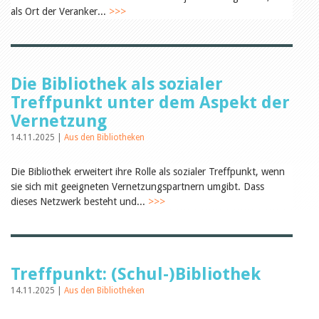
Öffentlichkeitsarbeit
als Ort der Veranker...
>>>
Leseförderung
Aus aller Welt
Verschiedenes
Lesetipps
Tags
Die Bibliothek als sozialer
Aus- und Weiterbildung
Treffpunkt unter dem Aspekt der
Veranstaltungen
Vernetzung
Kinder- und Jugendmedien
Bibliothek und Schule
14.11.2025 |
Aus den Bibliotheken
Bibliotheksförderung
Zielpublikum Kinder und
Die Bibliothek erweitert ihre Rolle als sozialer Treffpunkt, wenn
Jugendliche
Einmalige Beiträge
sie sich mit geeigneten Vernetzungspartnern umgibt. Dass
Bibliotheksangebote
dieses Netzwerk besteht und...
>>>
Bibliosuisse
Kantonale
Unterstützungsbeiträge
Rezensionen
Schweizer Literatur
Treffpunkt: (Schul-)Bibliothek
Alle Tags
14.11.2025 |
Aus den Bibliotheken
Autoren
Julie Greub