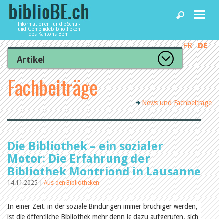
Informationen für die Schul-
und Gemeindebibliotheken
des Kantons Bern
FR
DE
Home
Artikel
Zur Artikelübersicht
Fachbeiträge
News und Fachbeiträge
Lesenswert
Gut bewertet
News und Fachbeiträge
Kategorien
Bibliotheken
Aus dem Amt für Kultur
Aus der Kommission
Aus den Bibliotheken
Agenda
Die Bibliothek – ein sozialer
Organisation
Raum und Infrastruktur
Motor: Die Erfahrung der
Bestand
Bibliothek Montriond in Lausanne
Benutzung
Dienstleistungen
Finanzen
14.11.2025 |
Aus den Bibliotheken
Personal
Qualitätsmanagement
In einer Zeit, in der soziale Bindungen immer brüchiger werden,
biblioBE nutzen
Recht und Politik
ist die öffentliche Bibliothek mehr denn je dazu aufgerufen, sich