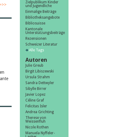
Zielpublikum Kinder
>>>
und Jugendliche
Einmalige Beiträge
Bibliotheksangebote
Bibliosuisse
Kantonale
Unterstützungsbeiträge
Rezensionen
Schweizer Literatur
Alle Tags
Autoren
Julie Greub
Birgit Libiszewski
len
Ursula Strahm
sante
Sandra Dettwyler
Sibylle Birrer
Javier Lopez
Céline Graf
Felicitas Isler
Andrea Grichting
Therese von
Weissenfluh
Nicole Rothen
Manuela Nyffeler-
Lanker