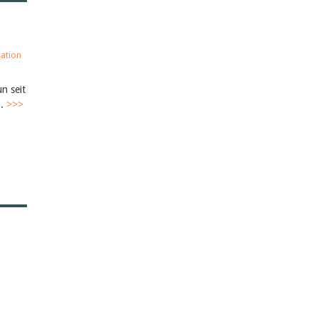
ation
n seit
n.
>>>