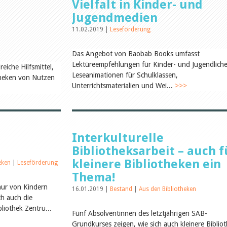
Vielfalt in Kinder- und
Jugendmedien
11.02.2019 |
Leseförderung
Das Angebot von Baobab Books umfasst
Lektüreempfehlungen für Kinder- und Jugendliche
eiche Hilfsmittel,
Leseanimationen für Schulklassen,
otheken von Nutzen
Unterrichtsmaterialien und Wei...
>>>
Interkulturelle
Bibliotheksarbeit – auch f
kleinere Bibliotheken ein
heken
|
Leseförderung
Thema!
 nur von Kindern
16.01.2019 |
Bestand
|
Aus den Bibliotheken
ch auch die
liothek Zentru...
Fünf Absolventinnen des letztjährigen SAB-
Grundkurses zeigen, wie sich auch kleinere Biblio