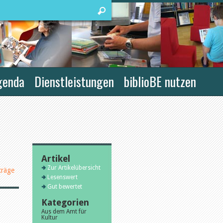
genda
Dienstleistungen
biblioBE nutzen
Artikel
Zur Artikelübersicht
träge
Lesenswert
Gut bewertet
Kategorien
Aus dem Amt für
Kultur