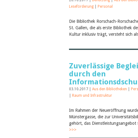
20.10.2017 |
Benutzung
|
Aus den Bibli
Leseförderung
|
Personal
Die Bibliothek Rorschach-Rorschach
St. Gallen, die als erste Bibliothek 
Kultur inklusiv trägt, versteht sich al
Zuverlässige Begle
durch den
Informationsdschu
03.10.2017 |
Aus den Bibliotheken
|
Per
|
Raum und Infrastruktur
Im Rahmen der Neueröffnung wurde 
Münstergasse, die zur Universitätsbi
gehört, das Dienstleistungsangebot s
>>>