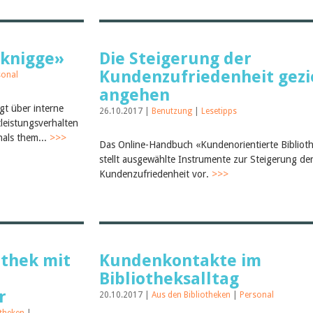
sknigge»
Die Steigerung der
Kundenzufriedenheit gezi
sonal
angehen
gt über interne
26.10.2017 |
Benutzung
|
Lesetipps
tleistungsverhalten
nals them...
>>>
Das Online-Handbuch «Kundenorientierte Bibliot
stellt ausgewählte Instrumente zur Steigerung de
Kundenzufriedenheit vor.
>>>
othek mit
Kundenkontakte im
Bibliotheksalltag
r
20.10.2017 |
Aus den Bibliotheken
|
Personal