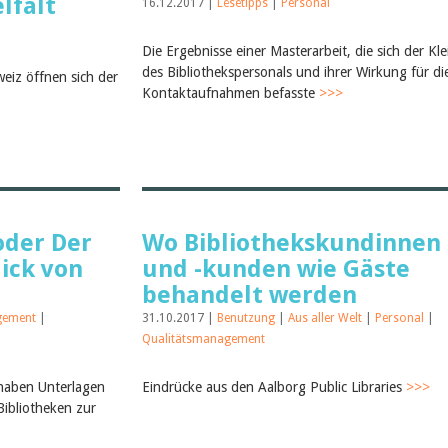
lfalt
16.12.2017 |
Lesetipps
|
Personal
Die Ergebnisse einer Masterarbeit, die sich der Kl
des Bibliothekspersonals und ihrer Wirkung für di
eiz öffnen sich der
Kontaktaufnahmen befasste
>>>
oder Der
Wo Bibliothekskundinnen
lick von
und -kunden wie Gäste
behandelt werden
gement
|
31.10.2017 |
Benutzung
|
Aus aller Welt
|
Personal
|
Qualitätsmanagement
 haben Unterlagen
Eindrücke aus den Aalborg Public Libraries
>>>
Bibliotheken zur