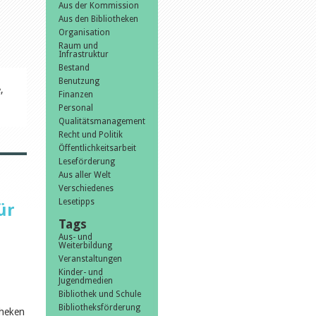
Aus der Kommission
Aus den Bibliotheken
Organisation
Raum und
Infrastruktur
Bestand
Benutzung
,
Finanzen
Personal
Qualitätsmanagement
Recht und Politik
Öffentlichkeitsarbeit
Leseförderung
Aus aller Welt
Verschiedenes
Lesetipps
ür
Tags
Aus- und
Weiterbildung
Veranstaltungen
Kinder- und
Jugendmedien
Bibliothek und Schule
Bibliotheksförderung
theken