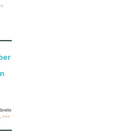
>>
ber
en
breite
g.
>>>