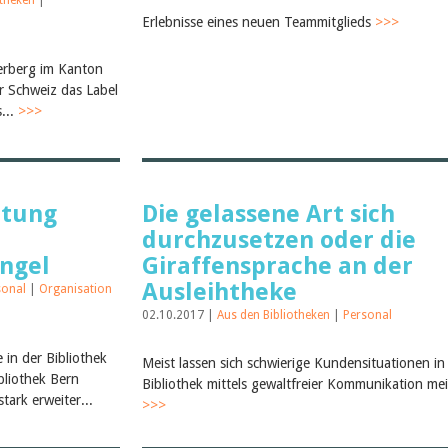
otheken
|
Erlebnisse eines neuen Teammitglieds
>>>
erberg im Kanton
der Schweiz das Label
s...
>>>
itung
Die gelassene Art sich
durchzusetzen oder die
ngel
Giraffensprache an der
Ausleihtheke
sonal
|
Organisation
02.10.2017 |
Aus den Bibliotheken
|
Personal
in der Bibliothek
Meist lassen sich schwierige Kundensituationen in
bliothek Bern
Bibliothek mittels gewaltfreier Kommunikation mei
tark erweiter...
>>>