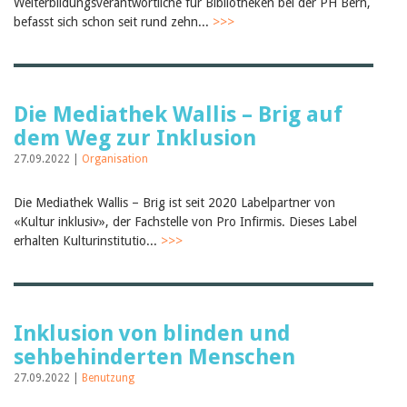
Weiterbildungsverantwortliche für Bibliotheken bei der PH Bern,
Birgit Libiszewski
befasst sich schon seit rund zehn...
>>>
Ursula Strahm
Sandra Dettwyler
Sibylle Birrer
Javier Lopez
Céline Graf
Die Mediathek Wallis – Brig auf
Felicitas Isler
dem Weg zur Inklusion
Andrea Grichting
Therese von Weissenfluh
27.09.2022 |
Organisation
Nicole Rothen
Manuela Nyffeler-Lanker
Alle Autoren
Die Mediathek Wallis – Brig ist seit 2020 Labelpartner von
«Kultur inklusiv», der Fachstelle von Pro Infirmis. Dieses Label
Archiv
erhalten Kulturinstitutio...
>>>
Juli 2026
Juni 2026
März 2026
Dezember 2025
November 2025
Inklusion von blinden und
September 2025
sehbehinderten Menschen
Juli 2025
Juni 2025
27.09.2022 |
Benutzung
März 2025