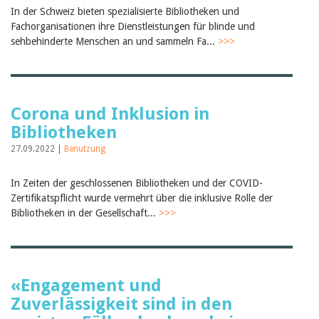
Februar 2025
In der Schweiz bieten spezialisierte Bibliotheken und
2024
Fachorganisationen ihre Dienstleistungen für blinde und
2023
sehbehinderte Menschen an und sammeln Fa...
2022
>>>
2021
2020
2019
2018
2017
Corona und Inklusion in
2016
Bibliotheken
2015
27.09.2022 |
2014
Benutzung
2013
2012
In Zeiten der geschlossenen Bibliotheken und der COVID-
Zertifikatspflicht wurde vermehrt über die inklusive Rolle der
Bibliotheken in der Gesellschaft...
>>>
«Engagement und
Zuverlässigkeit sind in den