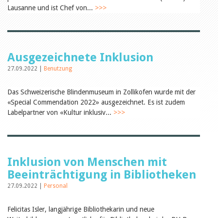
Öffentlichkeitsarbeit
Lausanne und ist Chef von...
>>>
Leseförderung
Aus aller Welt
Verschiedenes
Lesetipps
Tags
Ausgezeichnete Inklusion
Aus- und Weiterbildung
27.09.2022 |
Benutzung
Veranstaltungen
Kinder- und Jugendmedien
Das Schweizerische Blindenmuseum in Zollikofen wurde mit der
Bibliothek und Schule
«Special Commendation 2022» ausgezeichnet. Es ist zudem
Bibliotheksförderung
Zielpublikum Kinder und
Labelpartner von «Kultur inklusiv...
>>>
Jugendliche
Einmalige Beiträge
Bibliotheksangebote
Bibliosuisse
Kantonale
Inklusion von Menschen mit
Unterstützungsbeiträge
Rezensionen
Beeinträchtigung in Bibliotheken
Schweizer Literatur
27.09.2022 |
Personal
Alle Tags
Autoren
Felicitas Isler, langjährige Bibliothekarin und neue
Julie Greub