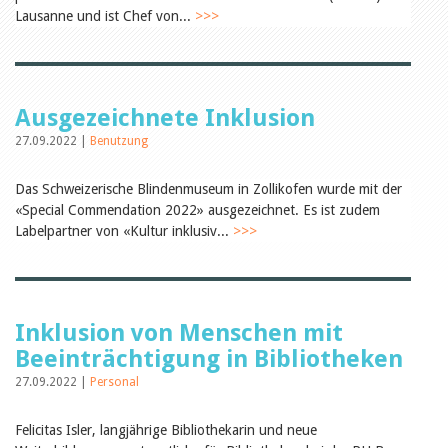
Öffentlichkeitsarbeit
Lausanne und ist Chef von...
>>>
Leseförderung
Aus aller Welt
Verschiedenes
Lesetipps
Tags
Ausgezeichnete Inklusion
Aus- und Weiterbildung
27.09.2022 |
Benutzung
Veranstaltungen
Kinder- und Jugendmedien
Das Schweizerische Blindenmuseum in Zollikofen wurde mit der
Bibliothek und Schule
«Special Commendation 2022» ausgezeichnet. Es ist zudem
Bibliotheksförderung
Zielpublikum Kinder und
Labelpartner von «Kultur inklusiv...
>>>
Jugendliche
Einmalige Beiträge
Bibliotheksangebote
Bibliosuisse
Kantonale
Inklusion von Menschen mit
Unterstützungsbeiträge
Rezensionen
Beeinträchtigung in Bibliotheken
Schweizer Literatur
27.09.2022 |
Personal
Alle Tags
Autoren
Felicitas Isler, langjährige Bibliothekarin und neue
Julie Greub