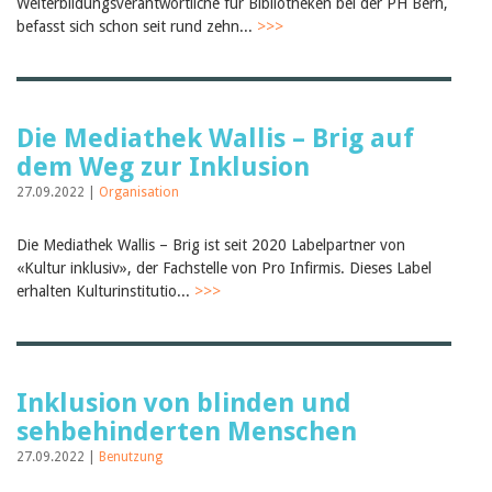
Weiterbildungsverantwortliche für Bibliotheken bei der PH Bern,
Birgit Libiszewski
befasst sich schon seit rund zehn...
>>>
Ursula Strahm
Sandra Dettwyler
Sibylle Birrer
Javier Lopez
Céline Graf
Die Mediathek Wallis – Brig auf
Felicitas Isler
dem Weg zur Inklusion
Andrea Grichting
Therese von Weissenfluh
27.09.2022 |
Organisation
Nicole Rothen
Manuela Nyffeler-Lanker
Alle Autoren
Die Mediathek Wallis – Brig ist seit 2020 Labelpartner von
«Kultur inklusiv», der Fachstelle von Pro Infirmis. Dieses Label
Archiv
erhalten Kulturinstitutio...
>>>
Juli 2026
Juni 2026
März 2026
Dezember 2025
November 2025
Inklusion von blinden und
September 2025
sehbehinderten Menschen
Juli 2025
Juni 2025
27.09.2022 |
Benutzung
März 2025