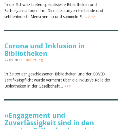
Februar 2025
In der Schweiz bieten spezialisierte Bibliotheken und
2024
Fachorganisationen ihre Dienstleistungen für blinde und
2023
sehbehinderte Menschen an und sammeln Fa...
2022
>>>
2021
2020
2019
2018
2017
Corona und Inklusion in
2016
Bibliotheken
2015
27.09.2022 |
2014
Benutzung
2013
2012
In Zeiten der geschlossenen Bibliotheken und der COVID-
Zertifikatspflicht wurde vermehrt über die inklusive Rolle der
Bibliotheken in der Gesellschaft...
>>>
«Engagement und
Zuverlässigkeit sind in den