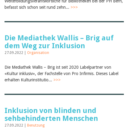
Weiterbildungsverantwortliche für Bibliotheken bei der PH Bern,
Birgit Libiszewski
befasst sich schon seit rund zehn...
>>>
Ursula Strahm
Sandra Dettwyler
Sibylle Birrer
Javier Lopez
Céline Graf
Die Mediathek Wallis – Brig auf
Felicitas Isler
dem Weg zur Inklusion
Andrea Grichting
Therese von Weissenfluh
27.09.2022 |
Organisation
Nicole Rothen
Manuela Nyffeler-Lanker
Alle Autoren
Die Mediathek Wallis – Brig ist seit 2020 Labelpartner von
«Kultur inklusiv», der Fachstelle von Pro Infirmis. Dieses Label
Archiv
erhalten Kulturinstitutio...
>>>
Juli 2026
Juni 2026
März 2026
Dezember 2025
November 2025
Inklusion von blinden und
September 2025
sehbehinderten Menschen
Juli 2025
Juni 2025
27.09.2022 |
Benutzung
März 2025