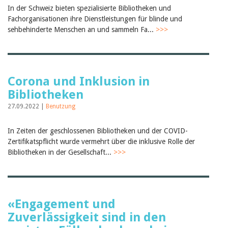
Februar 2025
In der Schweiz bieten spezialisierte Bibliotheken und
2024
Fachorganisationen ihre Dienstleistungen für blinde und
2023
sehbehinderte Menschen an und sammeln Fa...
2022
>>>
2021
2020
2019
2018
2017
Corona und Inklusion in
2016
Bibliotheken
2015
27.09.2022 |
2014
Benutzung
2013
2012
In Zeiten der geschlossenen Bibliotheken und der COVID-
Zertifikatspflicht wurde vermehrt über die inklusive Rolle der
Bibliotheken in der Gesellschaft...
>>>
«Engagement und
Zuverlässigkeit sind in den