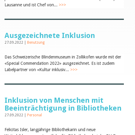
Öffentlichkeitsarbeit
Lausanne und ist Chef von...
>>>
Leseförderung
Aus aller Welt
Verschiedenes
Lesetipps
Tags
Ausgezeichnete Inklusion
Aus- und Weiterbildung
27.09.2022 |
Benutzung
Veranstaltungen
Kinder- und Jugendmedien
Das Schweizerische Blindenmuseum in Zollikofen wurde mit der
Bibliothek und Schule
«Special Commendation 2022» ausgezeichnet. Es ist zudem
Bibliotheksförderung
Zielpublikum Kinder und
Labelpartner von «Kultur inklusiv...
>>>
Jugendliche
Einmalige Beiträge
Bibliotheksangebote
Bibliosuisse
Kantonale
Inklusion von Menschen mit
Unterstützungsbeiträge
Rezensionen
Beeinträchtigung in Bibliotheken
Schweizer Literatur
27.09.2022 |
Personal
Alle Tags
Autoren
Felicitas Isler, langjährige Bibliothekarin und neue
Julie Greub