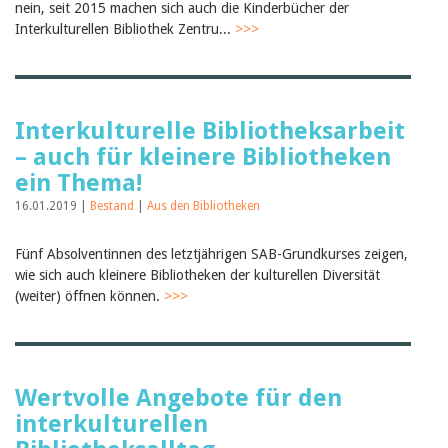
nein, seit 2015 machen sich auch die Kinderbücher der
Birgit Libiszewski
Interkulturellen Bibliothek Zentru...
>>>
Ursula Strahm
Sandra Dettwyler
Sibylle Birrer
Javier Lopez
Céline Graf
Interkulturelle Bibliotheksarbeit
Felicitas Isler
Andrea Grichting
– auch für kleinere Bibliotheken
Therese von Weissenfluh
ein Thema!
Nicole Rothen
Manuela Nyffeler-Lanker
16.01.2019 |
Bestand
|
Aus den Bibliotheken
Alle Autoren
Archiv
Fünf Absolventinnen des letztjährigen SAB-Grundkurses zeigen,
wie sich auch kleinere Bibliotheken der kulturellen Diversität
Juli 2026
(weiter) öffnen können.
>>>
Juni 2026
März 2026
Dezember 2025
November 2025
September 2025
Wertvolle Angebote für den
Juli 2025
Juni 2025
interkulturellen
März 2025