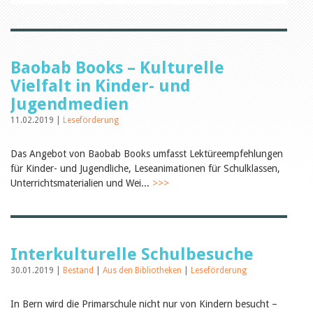
Öffentlichkeitsarbeit
Leseförderung
Aus aller Welt
Verschiedenes
Lesetipps
Baobab Books – Kulturelle
Tags
Vielfalt in Kinder- und
Aus- und Weiterbildung
Jugendmedien
Veranstaltungen
Kinder- und Jugendmedien
11.02.2019 |
Leseförderung
Bibliothek und Schule
Bibliotheksförderung
Das Angebot von Baobab Books umfasst Lektüreempfehlungen
Zielpublikum Kinder und
für Kinder- und Jugendliche, Leseanimationen für Schulklassen,
Jugendliche
Einmalige Beiträge
Unterrichtsmaterialien und Wei...
>>>
Bibliotheksangebote
Bibliosuisse
Kantonale
Unterstützungsbeiträge
Rezensionen
Interkulturelle Schulbesuche
Schweizer Literatur
Alle Tags
30.01.2019 |
Bestand
|
Aus den Bibliotheken
|
Leseförderung
Autoren
In Bern wird die Primarschule nicht nur von Kindern besucht –
Julie Greub