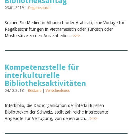
Bibliotheksalltag
Februar 2025
2024
03.01.2019 |
Organisation
2023
2022
Suchen Sie Medien in Albanisch oder Arabisch, eine Vorlage für
2021
Regalbeschriftungen in Vietnamesisch oder Türkisch oder
2020
Mustersätze zu den Ausleihbedin...
2019
>>>
2018
2017
2016
2015
2014
Kompetenzstelle für
2013
interkulturelle
2012
Bibliotheksaktivitäten
04.12.2018 |
Bestand
|
Verschiedenes
Interbiblio, die Dachorganisation der interkulturellen
Bibliotheken der Schweiz, stellt zahlreiche interessante
Angebote zur Verfügung, von denen auch...
>>>