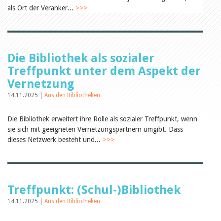
Öffentlichkeitsarbeit
als Ort der Veranker...
>>>
Leseförderung
Aus aller Welt
Verschiedenes
Lesetipps
Tags
Die Bibliothek als sozialer
Aus- und Weiterbildung
Treffpunkt unter dem Aspekt der
Veranstaltungen
Vernetzung
Kinder- und Jugendmedien
Bibliothek und Schule
14.11.2025 |
Aus den Bibliotheken
Bibliotheksförderung
Zielpublikum Kinder und
Die Bibliothek erweitert ihre Rolle als sozialer Treffpunkt, wenn
Jugendliche
Einmalige Beiträge
sie sich mit geeigneten Vernetzungspartnern umgibt. Dass
Bibliotheksangebote
dieses Netzwerk besteht und...
>>>
Bibliosuisse
Kantonale
Unterstützungsbeiträge
Rezensionen
Schweizer Literatur
Treffpunkt: (Schul-)Bibliothek
Alle Tags
14.11.2025 |
Aus den Bibliotheken
Autoren
Julie Greub