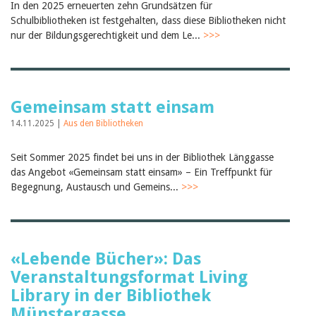
In den 2025 erneuerten zehn Grundsätzen für
Birgit Libiszewski
Schulbibliotheken ist festgehalten, dass diese Bibliotheken nicht
Ursula Strahm
nur der Bildungsgerechtigkeit und dem Le...
>>>
Sandra Dettwyler
Sibylle Birrer
Javier Lopez
Céline Graf
Felicitas Isler
Gemeinsam statt einsam
Andrea Grichting
Therese von Weissenfluh
14.11.2025 |
Aus den Bibliotheken
Nicole Rothen
Manuela Nyffeler-Lanker
Alle Autoren
Seit Sommer 2025 findet bei uns in der Bibliothek Länggasse
das Angebot «Gemeinsam statt einsam» – Ein Treffpunkt für
Archiv
Begegnung, Austausch und Gemeins...
>>>
Juli 2026
Juni 2026
März 2026
Dezember 2025
November 2025
«Lebende Bücher»: Das
September 2025
Veranstaltungsformat Living
Juli 2025
Juni 2025
Library in der Bibliothek
März 2025
Münstergasse