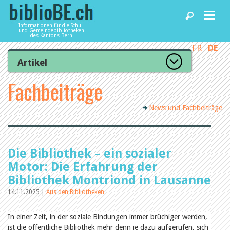
Informationen für die Schul-
und Gemeindebibliotheken
des Kantons Bern
FR
DE
Home
Artikel
Zur Artikelübersicht
Fachbeiträge
News und Fachbeiträge
Lesenswert
Gut bewertet
News und Fachbeiträge
Kategorien
Bibliotheken
Aus dem Amt für Kultur
Aus der Kommission
Aus den Bibliotheken
Agenda
Die Bibliothek – ein sozialer
Organisation
Raum und Infrastruktur
Motor: Die Erfahrung der
Bestand
Bibliothek Montriond in Lausanne
Benutzung
Dienstleistungen
Finanzen
14.11.2025 |
Aus den Bibliotheken
Personal
Qualitätsmanagement
In einer Zeit, in der soziale Bindungen immer brüchiger werden,
biblioBE nutzen
Recht und Politik
ist die öffentliche Bibliothek mehr denn je dazu aufgerufen, sich