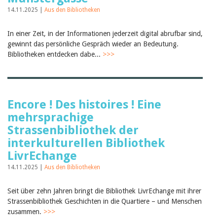
Februar 2025
2024
14.11.2025 |
Aus den Bibliotheken
2023
2022
In einer Zeit, in der Informationen jederzeit digital abrufbar sind,
2021
gewinnt das persönliche Gespräch wieder an Bedeutung.
2020
Bibliotheken entdecken dabe...
>>>
2019
2018
2017
2016
2015
Encore ! Des histoires ! Eine
2014
2013
mehrsprachige
2012
Strassenbibliothek der
interkulturellen Bibliothek
LivrEchange
14.11.2025 |
Aus den Bibliotheken
Seit über zehn Jahren bringt die Bibliothek LivrEchange mit ihrer
Strassenbibliothek Geschichten in die Quartiere – und Menschen
zusammen.
>>>