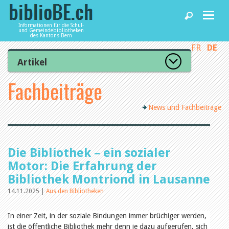
Informationen für die Schul-
und Gemeindebibliotheken
des Kantons Bern
FR
DE
Home
Artikel
Zur Artikelübersicht
Fachbeiträge
News und Fachbeiträge
Lesenswert
Gut bewertet
News und Fachbeiträge
Kategorien
Bibliotheken
Aus dem Amt für Kultur
Aus der Kommission
Aus den Bibliotheken
Agenda
Die Bibliothek – ein sozialer
Organisation
Raum und Infrastruktur
Motor: Die Erfahrung der
Bestand
Bibliothek Montriond in Lausanne
Benutzung
Dienstleistungen
Finanzen
14.11.2025 |
Aus den Bibliotheken
Personal
Qualitätsmanagement
In einer Zeit, in der soziale Bindungen immer brüchiger werden,
biblioBE nutzen
Recht und Politik
ist die öffentliche Bibliothek mehr denn je dazu aufgerufen, sich