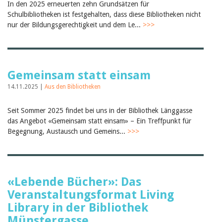
In den 2025 erneuerten zehn Grundsätzen für
Birgit Libiszewski
Schulbibliotheken ist festgehalten, dass diese Bibliotheken nicht
Ursula Strahm
nur der Bildungsgerechtigkeit und dem Le...
>>>
Sandra Dettwyler
Sibylle Birrer
Javier Lopez
Céline Graf
Felicitas Isler
Gemeinsam statt einsam
Andrea Grichting
Therese von Weissenfluh
14.11.2025 |
Aus den Bibliotheken
Nicole Rothen
Manuela Nyffeler-Lanker
Alle Autoren
Seit Sommer 2025 findet bei uns in der Bibliothek Länggasse
das Angebot «Gemeinsam statt einsam» – Ein Treffpunkt für
Archiv
Begegnung, Austausch und Gemeins...
>>>
Juli 2026
Juni 2026
März 2026
Dezember 2025
November 2025
«Lebende Bücher»: Das
September 2025
Veranstaltungsformat Living
Juli 2025
Juni 2025
Library in der Bibliothek
März 2025
Münstergasse