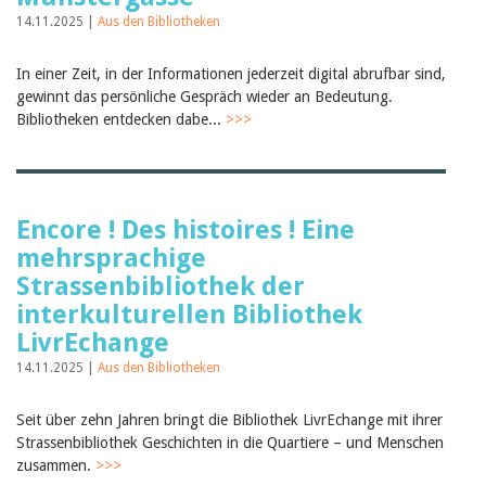
Februar 2025
2024
14.11.2025 |
Aus den Bibliotheken
2023
2022
In einer Zeit, in der Informationen jederzeit digital abrufbar sind,
2021
gewinnt das persönliche Gespräch wieder an Bedeutung.
2020
Bibliotheken entdecken dabe...
>>>
2019
2018
2017
2016
2015
Encore ! Des histoires ! Eine
2014
2013
mehrsprachige
2012
Strassenbibliothek der
interkulturellen Bibliothek
LivrEchange
14.11.2025 |
Aus den Bibliotheken
Seit über zehn Jahren bringt die Bibliothek LivrEchange mit ihrer
Strassenbibliothek Geschichten in die Quartiere – und Menschen
zusammen.
>>>