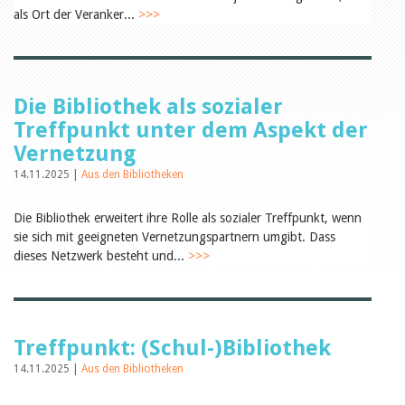
Öffentlichkeitsarbeit
als Ort der Veranker...
>>>
Leseförderung
Aus aller Welt
Verschiedenes
Lesetipps
Tags
Die Bibliothek als sozialer
Aus- und Weiterbildung
Treffpunkt unter dem Aspekt der
Veranstaltungen
Vernetzung
Kinder- und Jugendmedien
Bibliothek und Schule
14.11.2025 |
Aus den Bibliotheken
Bibliotheksförderung
Zielpublikum Kinder und
Die Bibliothek erweitert ihre Rolle als sozialer Treffpunkt, wenn
Jugendliche
Einmalige Beiträge
sie sich mit geeigneten Vernetzungspartnern umgibt. Dass
Bibliotheksangebote
dieses Netzwerk besteht und...
>>>
Bibliosuisse
Kantonale
Unterstützungsbeiträge
Rezensionen
Schweizer Literatur
Treffpunkt: (Schul-)Bibliothek
Alle Tags
14.11.2025 |
Aus den Bibliotheken
Autoren
Julie Greub