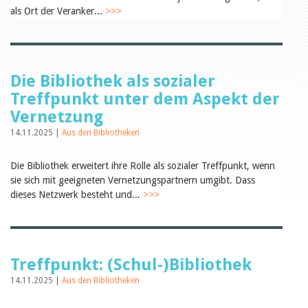
Öffentlichkeitsarbeit
als Ort der Veranker...
>>>
Leseförderung
Aus aller Welt
Verschiedenes
Lesetipps
Tags
Die Bibliothek als sozialer
Aus- und Weiterbildung
Treffpunkt unter dem Aspekt der
Veranstaltungen
Vernetzung
Kinder- und Jugendmedien
Bibliothek und Schule
14.11.2025 |
Aus den Bibliotheken
Bibliotheksförderung
Zielpublikum Kinder und
Die Bibliothek erweitert ihre Rolle als sozialer Treffpunkt, wenn
Jugendliche
Einmalige Beiträge
sie sich mit geeigneten Vernetzungspartnern umgibt. Dass
Bibliotheksangebote
dieses Netzwerk besteht und...
>>>
Bibliosuisse
Kantonale
Unterstützungsbeiträge
Rezensionen
Schweizer Literatur
Treffpunkt: (Schul-)Bibliothek
Alle Tags
14.11.2025 |
Aus den Bibliotheken
Autoren
Julie Greub