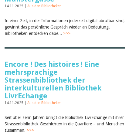
Februar 2025
2024
14.11.2025 |
Aus den Bibliotheken
2023
2022
In einer Zeit, in der Informationen jederzeit digital abrufbar sind,
2021
gewinnt das persönliche Gespräch wieder an Bedeutung.
2020
Bibliotheken entdecken dabe...
>>>
2019
2018
2017
2016
2015
Encore ! Des histoires ! Eine
2014
2013
mehrsprachige
2012
Strassenbibliothek der
interkulturellen Bibliothek
LivrEchange
14.11.2025 |
Aus den Bibliotheken
Seit über zehn Jahren bringt die Bibliothek LivrEchange mit ihrer
Strassenbibliothek Geschichten in die Quartiere – und Menschen
zusammen.
>>>