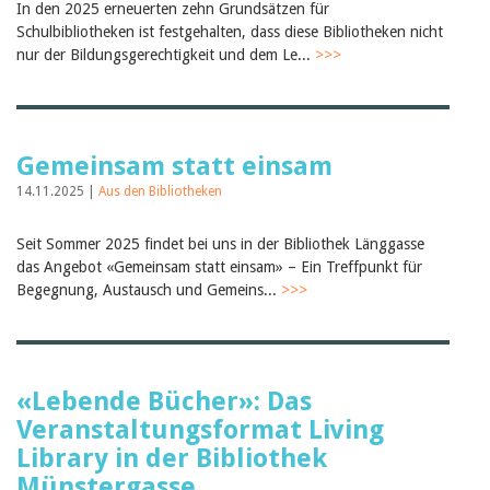
In den 2025 erneuerten zehn Grundsätzen für
Birgit Libiszewski
Schulbibliotheken ist festgehalten, dass diese Bibliotheken nicht
Ursula Strahm
nur der Bildungsgerechtigkeit und dem Le...
>>>
Sandra Dettwyler
Sibylle Birrer
Javier Lopez
Céline Graf
Felicitas Isler
Gemeinsam statt einsam
Andrea Grichting
Therese von Weissenfluh
14.11.2025 |
Aus den Bibliotheken
Nicole Rothen
Manuela Nyffeler-Lanker
Alle Autoren
Seit Sommer 2025 findet bei uns in der Bibliothek Länggasse
das Angebot «Gemeinsam statt einsam» – Ein Treffpunkt für
Archiv
Begegnung, Austausch und Gemeins...
>>>
Juli 2026
Juni 2026
März 2026
Dezember 2025
November 2025
«Lebende Bücher»: Das
September 2025
Veranstaltungsformat Living
Juli 2025
Juni 2025
Library in der Bibliothek
März 2025
Münstergasse