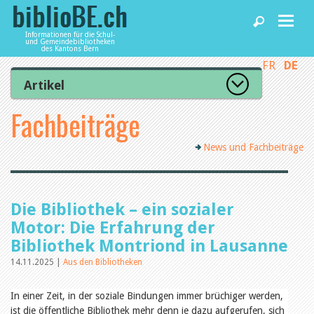
Informationen für die Schul-
und Gemeindebibliotheken
des Kantons Bern
FR
DE
Home
Artikel
Zur Artikelübersicht
Fachbeiträge
News und Fachbeiträge
Lesenswert
Gut bewertet
News und Fachbeiträge
Kategorien
Bibliotheken
Aus dem Amt für Kultur
Aus der Kommission
Aus den Bibliotheken
Agenda
Die Bibliothek – ein sozialer
Organisation
Raum und Infrastruktur
Motor: Die Erfahrung der
Bestand
Bibliothek Montriond in Lausanne
Benutzung
Dienstleistungen
Finanzen
14.11.2025 |
Aus den Bibliotheken
Personal
Qualitätsmanagement
In einer Zeit, in der soziale Bindungen immer brüchiger werden,
biblioBE nutzen
Recht und Politik
ist die öffentliche Bibliothek mehr denn je dazu aufgerufen, sich