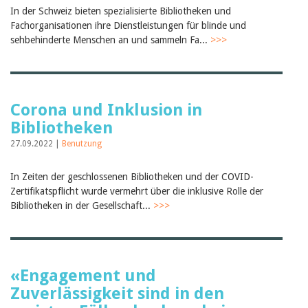
Februar 2025
In der Schweiz bieten spezialisierte Bibliotheken und
2024
Fachorganisationen ihre Dienstleistungen für blinde und
2023
sehbehinderte Menschen an und sammeln Fa...
2022
>>>
2021
2020
2019
2018
2017
Corona und Inklusion in
2016
Bibliotheken
2015
27.09.2022 |
2014
Benutzung
2013
2012
In Zeiten der geschlossenen Bibliotheken und der COVID-
Zertifikatspflicht wurde vermehrt über die inklusive Rolle der
Bibliotheken in der Gesellschaft...
>>>
«Engagement und
Zuverlässigkeit sind in den