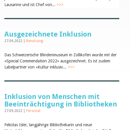
Öffentlichkeitsarbeit
Lausanne und ist Chef von...
>>>
Leseförderung
Aus aller Welt
Verschiedenes
Lesetipps
Tags
Ausgezeichnete Inklusion
Aus- und Weiterbildung
27.09.2022 |
Benutzung
Veranstaltungen
Kinder- und Jugendmedien
Das Schweizerische Blindenmuseum in Zollikofen wurde mit der
Bibliothek und Schule
«Special Commendation 2022» ausgezeichnet. Es ist zudem
Bibliotheksförderung
Zielpublikum Kinder und
Labelpartner von «Kultur inklusiv...
>>>
Jugendliche
Einmalige Beiträge
Bibliotheksangebote
Bibliosuisse
Kantonale
Inklusion von Menschen mit
Unterstützungsbeiträge
Rezensionen
Beeinträchtigung in Bibliotheken
Schweizer Literatur
27.09.2022 |
Personal
Alle Tags
Autoren
Felicitas Isler, langjährige Bibliothekarin und neue
Julie Greub