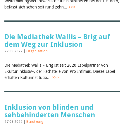
Weiterbildungsverantwortliche für Bibliotheken bei der PH Bern,
Birgit Libiszewski
befasst sich schon seit rund zehn...
>>>
Ursula Strahm
Sandra Dettwyler
Sibylle Birrer
Javier Lopez
Céline Graf
Die Mediathek Wallis – Brig auf
Felicitas Isler
dem Weg zur Inklusion
Andrea Grichting
Therese von Weissenfluh
27.09.2022 |
Organisation
Nicole Rothen
Manuela Nyffeler-Lanker
Alle Autoren
Die Mediathek Wallis – Brig ist seit 2020 Labelpartner von
«Kultur inklusiv», der Fachstelle von Pro Infirmis. Dieses Label
Archiv
erhalten Kulturinstitutio...
>>>
Juli 2026
Juni 2026
März 2026
Dezember 2025
November 2025
Inklusion von blinden und
September 2025
sehbehinderten Menschen
Juli 2025
Juni 2025
27.09.2022 |
Benutzung
März 2025