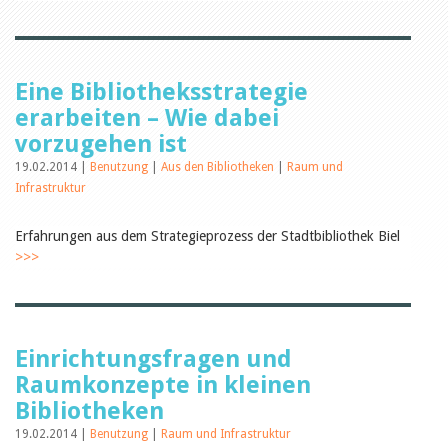
Öffentlichkeitsarbeit
Leseförderung
Aus aller Welt
Verschiedenes
Lesetipps
Eine Bibliotheksstrategie
Tags
erarbeiten – Wie dabei
Aus- und Weiterbildung
vorzugehen ist
Veranstaltungen
19.02.2014 |
Benutzung
|
Aus den Bibliotheken
|
Raum und
Kinder- und Jugendmedien
Infrastruktur
Bibliothek und Schule
Bibliotheksförderung
Zielpublikum Kinder und
Erfahrungen aus dem Strategieprozess der Stadtbibliothek Biel
Jugendliche
>>>
Einmalige Beiträge
Bibliotheksangebote
Bibliosuisse
Kantonale
Unterstützungsbeiträge
Rezensionen
Einrichtungsfragen und
Schweizer Literatur
Raumkonzepte in kleinen
Alle Tags
Bibliotheken
Autoren
19.02.2014 |
Benutzung
|
Raum und Infrastruktur
Julie Greub