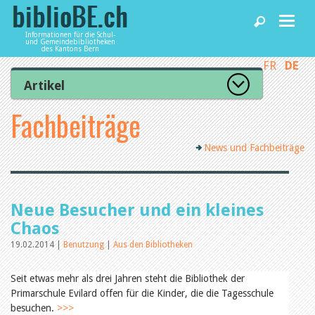
Informationen für die Schul-
und Gemeindebibliotheken
des Kantons Bern
FR
DE
Home
Artikel
Zur Artikelübersicht
Fachbeiträge
News und Fachbeiträge
Lesenswert
Gut bewertet
News und Fachbeiträge
Kategorien
Bibliotheken
Aus dem Amt für Kultur
Aus der Kommission
Aus den Bibliotheken
Agenda
Neue Besucher und ein kleines
Organisation
Raum und Infrastruktur
Chaos
Bestand
19.02.2014 |
Benutzung
|
Aus den Bibliotheken
Benutzung
Dienstleistungen
Finanzen
Personal
Seit etwas mehr als drei Jahren steht die Bibliothek der
Qualitätsmanagement
Primarschule Evilard offen für die Kinder, die die Tagesschule
biblioBE nutzen
Recht und Politik
besuchen.
>>>