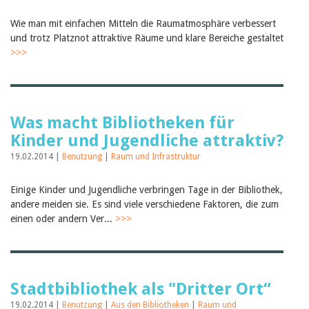
Birgit Libiszewski
Ursula Strahm
Wie man mit einfachen Mitteln die Raumatmosphäre verbessert
Sandra Dettwyler
und trotz Platznot attraktive Räume und klare Bereiche gestaltet
Sibylle Birrer
>>>
Javier Lopez
Céline Graf
Felicitas Isler
Andrea Grichting
Therese von Weissenfluh
Was macht Bibliotheken für
Nicole Rothen
Kinder und Jugendliche attraktiv?
Manuela Nyffeler-Lanker
Alle Autoren
19.02.2014 |
Benutzung
|
Raum und Infrastruktur
Archiv
Einige Kinder und Jugendliche verbringen Tage in der Bibliothek,
Juli 2026
andere meiden sie. Es sind viele verschiedene Faktoren, die zum
Juni 2026
März 2026
einen oder andern Ver...
>>>
Dezember 2025
November 2025
September 2025
Juli 2025
Juni 2025
Stadtbibliothek als "Dritter Ort“
März 2025
19.02.2014 |
Benutzung
|
Aus den Bibliotheken
|
Raum und