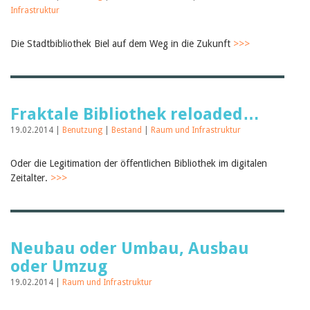
Februar 2025
Infrastruktur
2024
2023
2022
Die Stadtbibliothek Biel auf dem Weg in die Zukunft
>>>
2021
2020
2019
2018
2017
Fraktale Bibliothek reloaded…
2016
19.02.2014 |
Benutzung
|
Bestand
|
Raum und Infrastruktur
2015
2014
2013
Oder die Legitimation der öffentlichen Bibliothek im digitalen
2012
Zeitalter.
>>>
Neubau oder Umbau, Ausbau
oder Umzug
19.02.2014 |
Raum und Infrastruktur