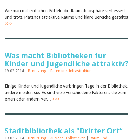
Birgit Libiszewski
Ursula Strahm
Wie man mit einfachen Mitteln die Raumatmosphäre verbessert
Sandra Dettwyler
und trotz Platznot attraktive Räume und klare Bereiche gestaltet
Sibylle Birrer
>>>
Javier Lopez
Céline Graf
Felicitas Isler
Andrea Grichting
Therese von Weissenfluh
Was macht Bibliotheken für
Nicole Rothen
Kinder und Jugendliche attraktiv?
Manuela Nyffeler-Lanker
Alle Autoren
19.02.2014 |
Benutzung
|
Raum und Infrastruktur
Archiv
Einige Kinder und Jugendliche verbringen Tage in der Bibliothek,
Juli 2026
andere meiden sie. Es sind viele verschiedene Faktoren, die zum
Juni 2026
März 2026
einen oder andern Ver...
>>>
Dezember 2025
November 2025
September 2025
Juli 2025
Juni 2025
Stadtbibliothek als "Dritter Ort“
März 2025
19.02.2014 |
Benutzung
|
Aus den Bibliotheken
|
Raum und