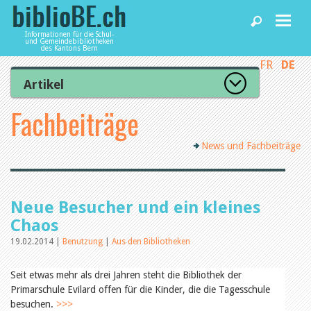
Informationen für die Schul-
und Gemeindebibliotheken
des Kantons Bern
FR
DE
Home
Artikel
Zur Artikelübersicht
Fachbeiträge
News und Fachbeiträge
Lesenswert
Gut bewertet
News und Fachbeiträge
Kategorien
Bibliotheken
Aus dem Amt für Kultur
Aus der Kommission
Aus den Bibliotheken
Agenda
Neue Besucher und ein kleines
Organisation
Raum und Infrastruktur
Chaos
Bestand
19.02.2014 |
Benutzung
|
Aus den Bibliotheken
Benutzung
Dienstleistungen
Finanzen
Personal
Seit etwas mehr als drei Jahren steht die Bibliothek der
Qualitätsmanagement
Primarschule Evilard offen für die Kinder, die die Tagesschule
biblioBE nutzen
Recht und Politik
besuchen.
>>>