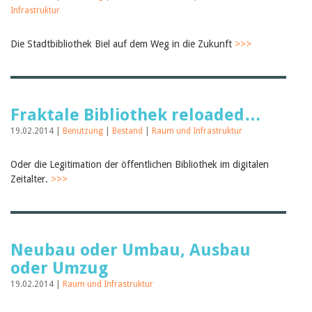
Februar 2025
Infrastruktur
2024
2023
2022
Die Stadtbibliothek Biel auf dem Weg in die Zukunft
>>>
2021
2020
2019
2018
2017
Fraktale Bibliothek reloaded…
2016
19.02.2014 |
Benutzung
|
Bestand
|
Raum und Infrastruktur
2015
2014
2013
Oder die Legitimation der öffentlichen Bibliothek im digitalen
2012
Zeitalter.
>>>
Neubau oder Umbau, Ausbau
oder Umzug
19.02.2014 |
Raum und Infrastruktur