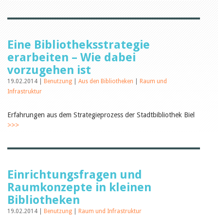
Öffentlichkeitsarbeit
Leseförderung
Aus aller Welt
Verschiedenes
Lesetipps
Eine Bibliotheksstrategie
Tags
erarbeiten – Wie dabei
Aus- und Weiterbildung
vorzugehen ist
Veranstaltungen
19.02.2014 |
Benutzung
|
Aus den Bibliotheken
|
Raum und
Kinder- und Jugendmedien
Infrastruktur
Bibliothek und Schule
Bibliotheksförderung
Zielpublikum Kinder und
Erfahrungen aus dem Strategieprozess der Stadtbibliothek Biel
Jugendliche
>>>
Einmalige Beiträge
Bibliotheksangebote
Bibliosuisse
Kantonale
Unterstützungsbeiträge
Rezensionen
Einrichtungsfragen und
Schweizer Literatur
Raumkonzepte in kleinen
Alle Tags
Bibliotheken
Autoren
19.02.2014 |
Benutzung
|
Raum und Infrastruktur
Julie Greub