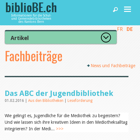
Informationen für die Schul-
und Gemeindebibliotheken
des Kantons Bern
FR
DE
Home
Artikel
Zur Artikelübersicht
Fachbeiträge
News und Fachbeiträge
Lesenswert
Gut bewertet
News und Fachbeiträge
Kategorien
Bibliotheken
Aus dem Amt für Kultur
Aus der Kommission
Aus den Bibliotheken
Agenda
Das ABC der Jugendbibliothek
Organisation
Raum und Infrastruktur
01.02.2016 |
Aus den Bibliotheken
|
Leseförderung
Bestand
Benutzung
Dienstleistungen
Wie gelingt es, Jugendliche für die Mediothek zu begeistern?
Finanzen
Und wie lassen sich ihre kreativen Ideen in den Mediotheksalltag
Personal
integrieren? In der Medi...
Qualitätsmanagement
>>>
biblioBE nutzen
Recht und Politik