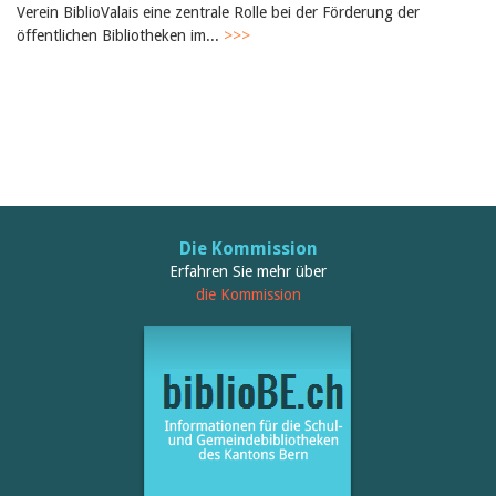
Februar 2025
Verein BiblioValais eine zentrale Rolle bei der Förderung der
2024
öffentlichen Bibliotheken im...
>>>
2023
2022
2021
2020
2019
2018
2017
2016
2015
2014
Die Kommission
2013
Erfahren Sie mehr über
2012
die Kommission