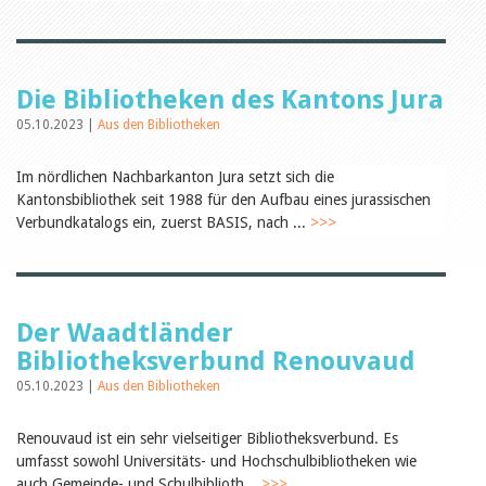
Öffentlichkeitsarbeit
Leseförderung
Aus aller Welt
Verschiedenes
Lesetipps
Die Bibliotheken des Kantons Jura
Tags
05.10.2023 |
Aus den Bibliotheken
Aus- und Weiterbildung
Veranstaltungen
Im nördlichen Nachbarkanton Jura setzt sich die
Kinder- und Jugendmedien
Kantonsbibliothek seit 1988 für den Aufbau eines jurassischen
Bibliothek und Schule
Verbundkatalogs ein, zuerst BASIS, nach ...
>>>
Bibliotheksförderung
Zielpublikum Kinder und
Jugendliche
Einmalige Beiträge
Bibliotheksangebote
Bibliosuisse
Der Waadtländer
Kantonale
Bibliotheksverbund Renouvaud
Unterstützungsbeiträge
Rezensionen
05.10.2023 |
Aus den Bibliotheken
Schweizer Literatur
Alle Tags
Renouvaud ist ein sehr vielseitiger Bibliotheksverbund. Es
Autoren
umfasst sowohl Universitäts- und Hochschulbibliotheken wie
Julie Greub
auch Gemeinde- und Schulbiblioth...
>>>