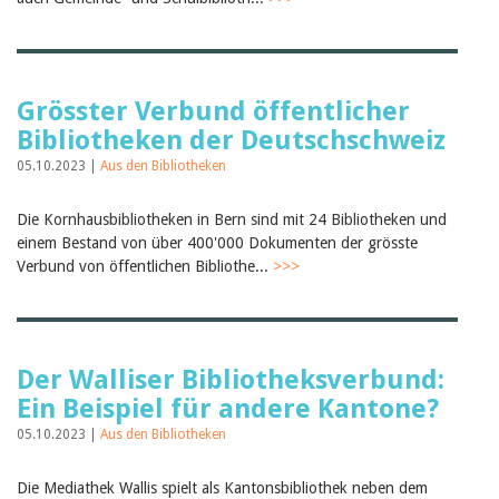
Birgit Libiszewski
Ursula Strahm
Sandra Dettwyler
Sibylle Birrer
Javier Lopez
Grösster Verbund öffentlicher
Céline Graf
Bibliotheken der Deutschschweiz
Felicitas Isler
Andrea Grichting
05.10.2023 |
Aus den Bibliotheken
Therese von Weissenfluh
Nicole Rothen
Die Kornhausbibliotheken in Bern sind mit 24 Bibliotheken und
Manuela Nyffeler-Lanker
einem Bestand von über 400'000 Dokumenten der grösste
Alle Autoren
Verbund von öffentlichen Bibliothe...
>>>
Archiv
Juli 2026
Juni 2026
März 2026
Der Walliser Bibliotheksverbund:
Dezember 2025
November 2025
Ein Beispiel für andere Kantone?
September 2025
05.10.2023 |
Aus den Bibliotheken
Juli 2025
Juni 2025
März 2025
Die Mediathek Wallis spielt als Kantonsbibliothek neben dem