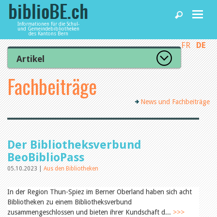
Informationen für die Schul-
und Gemeindebibliotheken
des Kantons Bern
FR
DE
Home
Artikel
Zur Artikelübersicht
Fachbeiträge
News und Fachbeiträge
Lesenswert
Gut bewertet
News und Fachbeiträge
Kategorien
Bibliotheken
Aus dem Amt für Kultur
Aus der Kommission
Aus den Bibliotheken
Agenda
Der Bibliotheksverbund
Organisation
Raum und Infrastruktur
BeoBiblioPass
Bestand
05.10.2023 |
Aus den Bibliotheken
Benutzung
Dienstleistungen
Finanzen
Personal
In der Region Thun-Spiez im Berner Oberland haben sich acht
Qualitätsmanagement
Bibliotheken zu einem Bibliotheksverbund
biblioBE nutzen
Recht und Politik
zusammengeschlossen und bieten ihrer Kundschaft d...
>>>