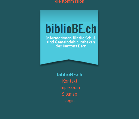
Öffentlichkeitsarbeit
die Kommission
Leseförderung
Aus aller Welt
Verschiedenes
Lesetipps
Tags
Aus- und Weiterbildung
Veranstaltungen
Kinder- und Jugendmedien
Bibliothek und Schule
Bibliotheksförderung
Zielpublikum Kinder und
biblioBE.ch
Jugendliche
Einmalige Beiträge
Kontakt
Bibliotheksangebote
Impressum
Bibliosuisse
Sitemap
Kantonale
Login
Unterstützungsbeiträge
Rezensionen
Schweizer Literatur
Alle Tags
Autoren
Julie Greub