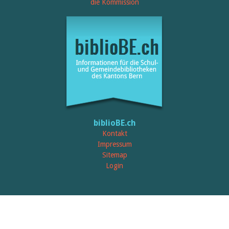
Öffentlichkeitsarbeit
die Kommission
Leseförderung
Aus aller Welt
Verschiedenes
Lesetipps
Tags
Aus- und Weiterbildung
Veranstaltungen
Kinder- und Jugendmedien
Bibliothek und Schule
Bibliotheksförderung
Zielpublikum Kinder und
biblioBE.ch
Jugendliche
Einmalige Beiträge
Kontakt
Bibliotheksangebote
Impressum
Bibliosuisse
Sitemap
Kantonale
Login
Unterstützungsbeiträge
Rezensionen
Schweizer Literatur
Alle Tags
Autoren
Julie Greub