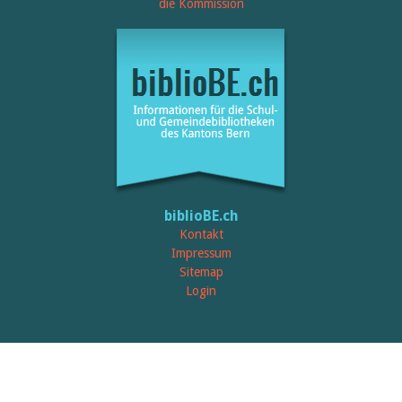
Öffentlichkeitsarbeit
die Kommission
Leseförderung
Aus aller Welt
Verschiedenes
Lesetipps
Tags
Aus- und Weiterbildung
Veranstaltungen
Kinder- und Jugendmedien
Bibliothek und Schule
Bibliotheksförderung
Zielpublikum Kinder und
biblioBE.ch
Jugendliche
Einmalige Beiträge
Kontakt
Bibliotheksangebote
Impressum
Bibliosuisse
Sitemap
Kantonale
Login
Unterstützungsbeiträge
Rezensionen
Schweizer Literatur
Alle Tags
Autoren
Julie Greub